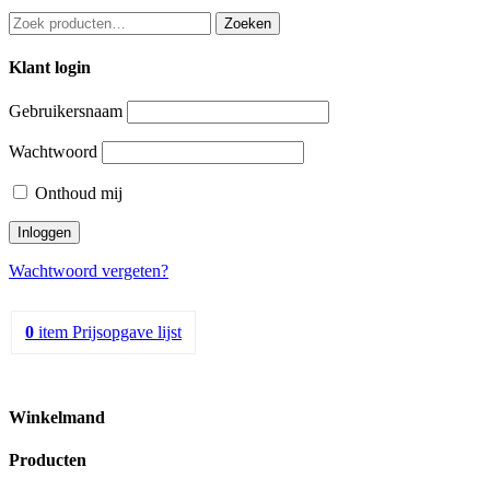
Zoeken
Zoeken
naar:
Klant login
Gebruikersnaam
Wachtwoord
Onthoud mij
Wachtwoord vergeten?
0
item
Prijsopgave lijst
Winkelmand
Producten