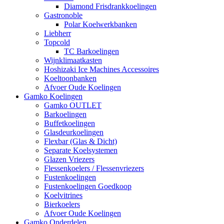
Diamond Frisdrankkoelingen
Gastronoble
Polar Koelwerkbanken
Liebherr
Topcold
TC Barkoelingen
Wijnklimaatkasten
Hoshizaki Ice Machines Accessoires
Koeltoonbanken
Afvoer Oude Koelingen
Gamko Koelingen
Gamko OUTLET
Barkoelingen
Buffetkoelingen
Glasdeurkoelingen
Flexbar (Glas & Dicht)
Separate Koelsystemen
Glazen Vriezers
Flessenkoelers / Flessenvriezers
Fustenkoelingen
Fustenkoelingen Goedkoop
Koelvitrines
Bierkoelers
Afvoer Oude Koelingen
Gamko Onderdelen