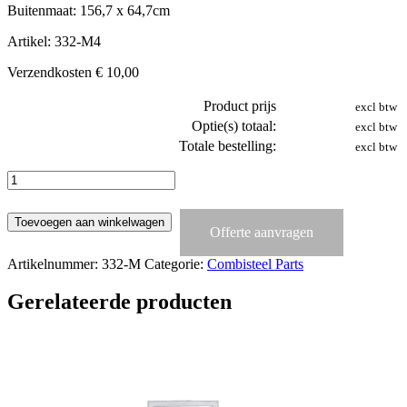
Buitenmaat: 156,7 x 64,7cm
Artikel: 332-M4
Verzendkosten € 10,00
Product prijs
excl btw
Optie(s) totaal:
excl btw
Totale bestelling:
excl btw
Deurrubber
332-
M
Toevoegen aan winkelwagen
(Combisteel
Offerte aanvragen
Koelingen)
aantal
Artikelnummer:
332-M
Categorie:
Combisteel Parts
Gerelateerde producten