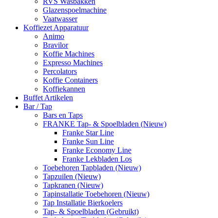
RVS Wasbakken
Glazenspoelmachine
Vaatwasser
Koffiezet Apparatuur
Animo
Bravilor
Koffie Machines
Expresso Machines
Percolators
Koffie Containers
Koffiekannen
Buffet Artikelen
Bar / Tap
Bars en Taps
FRANKE Tap- & Spoelbladen (Nieuw)
Franke Star Line
Franke Sun Line
Franke Economy Line
Franke Lekbladen Los
Toebehoren Tapbladen (Nieuw)
Tapzuilen (Nieuw)
Tapkranen (Nieuw)
Tapinstallatie Toebehoren (Nieuw)
Tap Installatie Bierkoelers
Tap- & Spoelbladen (Gebruikt)