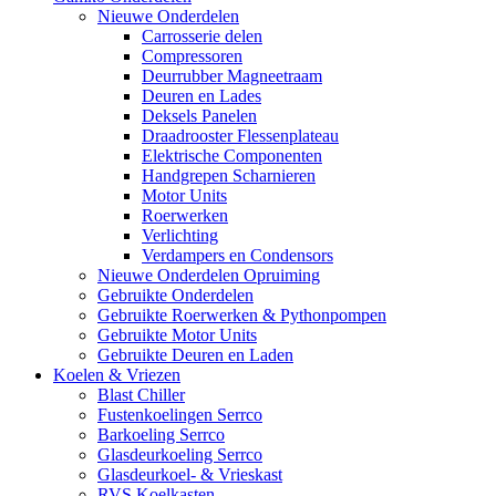
Nieuwe Onderdelen
Carrosserie delen
Compressoren
Deurrubber Magneetraam
Deuren en Lades
Deksels Panelen
Draadrooster Flessenplateau
Elektrische Componenten
Handgrepen Scharnieren
Motor Units
Roerwerken
Verlichting
Verdampers en Condensors
Nieuwe Onderdelen Opruiming
Gebruikte Onderdelen
Gebruikte Roerwerken & Pythonpompen
Gebruikte Motor Units
Gebruikte Deuren en Laden
Koelen & Vriezen
Blast Chiller
Fustenkoelingen Serrco
Barkoeling Serrco
Glasdeurkoeling Serrco
Glasdeurkoel- & Vrieskast
RVS Koelkasten