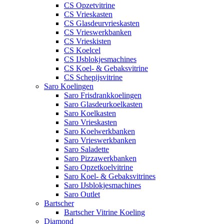
CS Opzetvitrine
CS Vrieskasten
CS Glasdeurvrieskasten
CS Vrieswerkbanken
CS Vrieskisten
CS Koelcel
CS IJsblokjesmachines
CS Koel- & Gebaksvitrine
CS Schepijsvitrine
Saro Koelingen
Saro Frisdrankkoelingen
Saro Glasdeurkoelkasten
Saro Koelkasten
Saro Vrieskasten
Saro Koelwerkbanken
Saro Vrieswerkbanken
Saro Saladette
Saro Pizzawerkbanken
Saro Opzetkoelvitrine
Saro Koel- & Gebaksvitrines
Saro IJsblokjesmachines
Saro Outlet
Bartscher
Bartscher Vitrine Koeling
Diamond