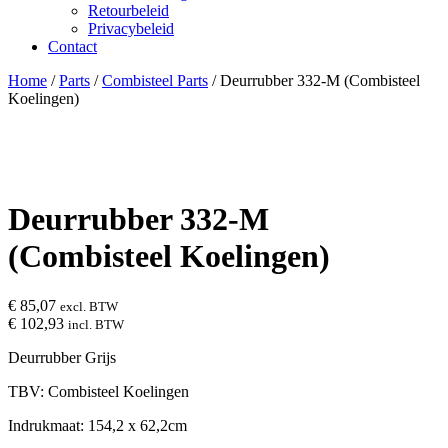
Retourbeleid
Privacybeleid
Contact
Close
Close
Home
/
Parts
/
Combisteel Parts
/ Deurrubber 332-M (Combisteel
Menu
Cart
Koelingen)
Deurrubber 332-M
(Combisteel Koelingen)
€
85,07
excl. BTW
€
102,93
incl. BTW
Deurrubber Grijs
TBV: Combisteel Koelingen
Indrukmaat: 154,2 x 62,2cm