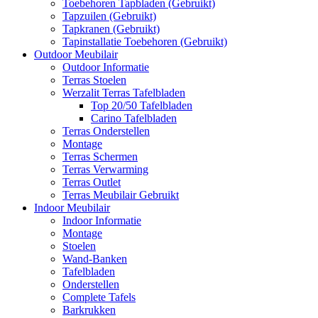
Toebehoren Tapbladen (Gebruikt)
Tapzuilen (Gebruikt)
Tapkranen (Gebruikt)
Tapinstallatie Toebehoren (Gebruikt)
Outdoor Meubilair
Outdoor Informatie
Terras Stoelen
Werzalit Terras Tafelbladen
Top 20/50 Tafelbladen
Carino Tafelbladen
Terras Onderstellen
Montage
Terras Schermen
Terras Verwarming
Terras Outlet
Terras Meubilair Gebruikt
Indoor Meubilair
Indoor Informatie
Montage
Stoelen
Wand-Banken
Tafelbladen
Onderstellen
Complete Tafels
Barkrukken