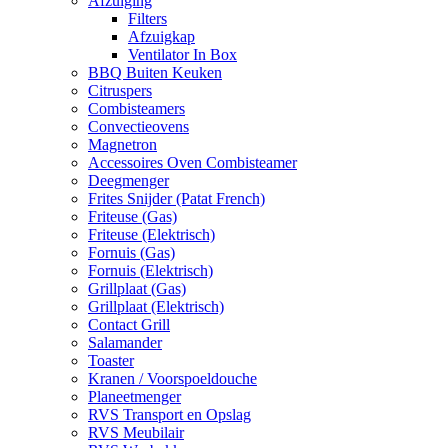
Afzuiging
Filters
Afzuigkap
Ventilator In Box
BBQ Buiten Keuken
Citruspers
Combisteamers
Convectieovens
Magnetron
Accessoires Oven Combisteamer
Deegmenger
Frites Snijder (Patat French)
Friteuse (Gas)
Friteuse (Elektrisch)
Fornuis (Gas)
Fornuis (Elektrisch)
Grillplaat (Gas)
Grillplaat (Elektrisch)
Contact Grill
Salamander
Toaster
Kranen / Voorspoeldouche
Planeetmenger
RVS Transport en Opslag
RVS Meubilair