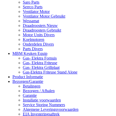
Saro Parts
Serrco Parts
Ventilator Motor
Ventilator Motor Gebruikt
Wessamat
Draadroosters Nieuw
Draadroosters Gebruikt
Motor Units Divers
Koelmotoren
Onderdelen Divers
Parts Divers
MBM Keuken Equip
Gas- Elektra Fornuis
Gas- Elektra Friteuse
Gas- Elektra Grillplaat
Gas-Elektra Friteuse Stand Alone
Product Informatie
Bezorgen/Garantie
Betalingen
Bezorgen / Afhalen
Garantie
Installatie voorwaarden
Service Storing Nummers
Algemene Leveringsvoorwaarden
EIA Investeringsaftrek