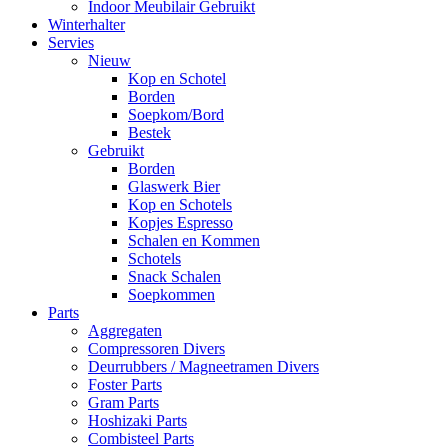
Indoor Meubilair Gebruikt
Winterhalter
Servies
Nieuw
Kop en Schotel
Borden
Soepkom/Bord
Bestek
Gebruikt
Borden
Glaswerk Bier
Kop en Schotels
Kopjes Espresso
Schalen en Kommen
Schotels
Snack Schalen
Soepkommen
Parts
Aggregaten
Compressoren Divers
Deurrubbers / Magneetramen Divers
Foster Parts
Gram Parts
Hoshizaki Parts
Combisteel Parts