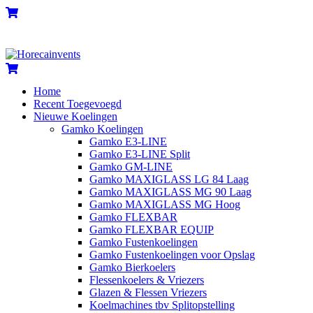
Skip
Menu
Cart
to
content
Cart
Home
Recent Toegevoegd
Nieuwe Koelingen
Gamko Koelingen
Gamko E3-LINE
Gamko E3-LINE Split
Gamko GM-LINE
Gamko MAXIGLASS LG 84 Laag
Gamko MAXIGLASS MG 90 Laag
Gamko MAXIGLASS MG Hoog
Gamko FLEXBAR
Gamko FLEXBAR EQUIP
Gamko Fustenkoelingen
Gamko Fustenkoelingen voor Opslag
Gamko Bierkoelers
Flessenkoelers & Vriezers
Glazen & Flessen Vriezers
Koelmachines tbv Splitopstelling