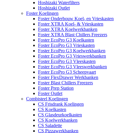
Hoshizaki Waterfilters
Hoshizaki Outlet
Foster Koelingen
Foster Onderbouw Koel- en Vrieskasten
Foster XTRA Koel- & Vrieskasten
Foster XTRA Koelwerkbanken
Foster XTRA Blast Chillers Freezers
Foster EcoPro G3 Koelkasten
Foster EcoPro G3 Vrieskasten
Foster EcoPro G3 Koelwerkbanken
Foster EcoPro G3 Vrieswerkbanken
Foster EcoPro G3 Vleeskasten
Foster EcoPro G3 Vleeswerkbanken
Foster EcoPro G3 Scheepvaart
Foster FlexDrawer Werkbanken
Foster Blast Chillers Freezers
Foster Prep Station
Foster Outlet
Combisteel Koelingen
CS Frisdrank Koelingen
CS Koelkasten
CS Glasdeurkoelkasten
CS Koelwerkbanken
CS Saladette
CS Pizzawerkbanken