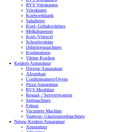
RVS Vrieskasten
Vrieskisten
Koelwerkbank
Saladieres
Koel- Gebaksvitrines
Melkdispenser
Koel-/Vriescel
Schepijsvitrine
IJsblokjesmachines
Koelmotoren
Vitrine Koeling
Keuken Apparatuur
Diverse Apparatuur
Afzuigkap
Combisteamers/Ovens
Pizza Apparatuur
RVS Meubilair
Regaal- / Serveerwagens
Snijmachines
Frituur
Vacumeer Machine
Vaatwas- Glazenspoelmachines
Nieuw Keuken Apparatuur
Apparatuur