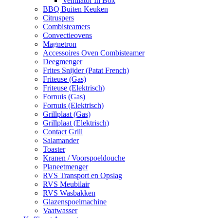
Ventilator In Box
BBQ Buiten Keuken
Citruspers
Combisteamers
Convectieovens
Magnetron
Accessoires Oven Combisteamer
Deegmenger
Frites Snijder (Patat French)
Friteuse (Gas)
Friteuse (Elektrisch)
Fornuis (Gas)
Fornuis (Elektrisch)
Grillplaat (Gas)
Grillplaat (Elektrisch)
Contact Grill
Salamander
Toaster
Kranen / Voorspoeldouche
Planeetmenger
RVS Transport en Opslag
RVS Meubilair
RVS Wasbakken
Glazenspoelmachine
Vaatwasser