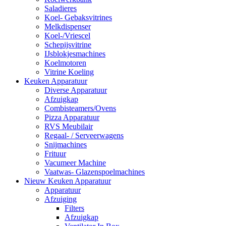
Saladieres
Koel- Gebaksvitrines
Melkdispenser
Koel-/Vriescel
Schepijsvitrine
IJsblokjesmachines
Koelmotoren
Vitrine Koeling
Keuken Apparatuur
Diverse Apparatuur
Afzuigkap
Combisteamers/Ovens
Pizza Apparatuur
RVS Meubilair
Regaal- / Serveerwagens
Snijmachines
Frituur
Vacumeer Machine
Vaatwas- Glazenspoelmachines
Nieuw Keuken Apparatuur
Apparatuur
Afzuiging
Filters
Afzuigkap