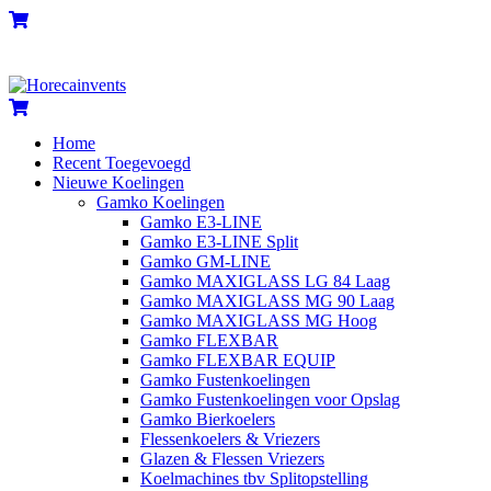
Skip
Menu
Cart
to
content
Cart
Home
Recent Toegevoegd
Nieuwe Koelingen
Gamko Koelingen
Gamko E3-LINE
Gamko E3-LINE Split
Gamko GM-LINE
Gamko MAXIGLASS LG 84 Laag
Gamko MAXIGLASS MG 90 Laag
Gamko MAXIGLASS MG Hoog
Gamko FLEXBAR
Gamko FLEXBAR EQUIP
Gamko Fustenkoelingen
Gamko Fustenkoelingen voor Opslag
Gamko Bierkoelers
Flessenkoelers & Vriezers
Glazen & Flessen Vriezers
Koelmachines tbv Splitopstelling