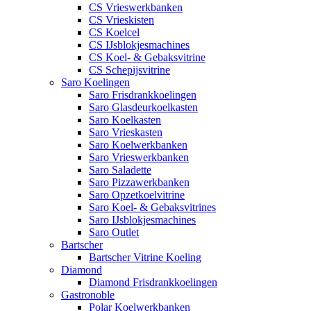
CS Vrieswerkbanken
CS Vrieskisten
CS Koelcel
CS IJsblokjesmachines
CS Koel- & Gebaksvitrine
CS Schepijsvitrine
Saro Koelingen
Saro Frisdrankkoelingen
Saro Glasdeurkoelkasten
Saro Koelkasten
Saro Vrieskasten
Saro Koelwerkbanken
Saro Vrieswerkbanken
Saro Saladette
Saro Pizzawerkbanken
Saro Opzetkoelvitrine
Saro Koel- & Gebaksvitrines
Saro IJsblokjesmachines
Saro Outlet
Bartscher
Bartscher Vitrine Koeling
Diamond
Diamond Frisdrankkoelingen
Gastronoble
Polar Koelwerkbanken