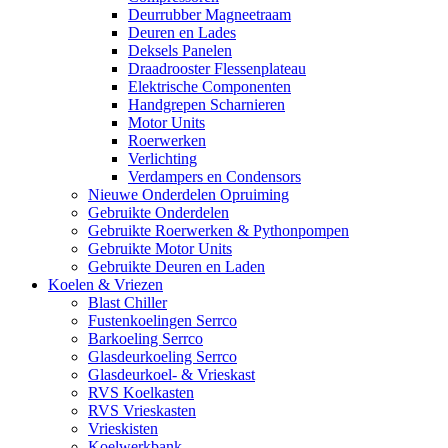
Deurrubber Magneetraam
Deuren en Lades
Deksels Panelen
Draadrooster Flessenplateau
Elektrische Componenten
Handgrepen Scharnieren
Motor Units
Roerwerken
Verlichting
Verdampers en Condensors
Nieuwe Onderdelen Opruiming
Gebruikte Onderdelen
Gebruikte Roerwerken & Pythonpompen
Gebruikte Motor Units
Gebruikte Deuren en Laden
Koelen & Vriezen
Blast Chiller
Fustenkoelingen Serrco
Barkoeling Serrco
Glasdeurkoeling Serrco
Glasdeurkoel- & Vrieskast
RVS Koelkasten
RVS Vrieskasten
Vrieskisten
Koelwerkbank