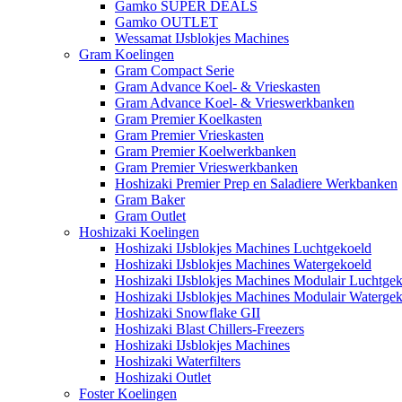
Gamko SUPER DEALS
Gamko OUTLET
Wessamat IJsblokjes Machines
Gram Koelingen
Gram Compact Serie
Gram Advance Koel- & Vrieskasten
Gram Advance Koel- & Vrieswerkbanken
Gram Premier Koelkasten
Gram Premier Vrieskasten
Gram Premier Koelwerkbanken
Gram Premier Vrieswerkbanken
Hoshizaki Premier Prep en Saladiere Werkbanken
Gram Baker
Gram Outlet
Hoshizaki Koelingen
Hoshizaki IJsblokjes Machines Luchtgekoeld
Hoshizaki IJsblokjes Machines Watergekoeld
Hoshizaki IJsblokjes Machines Modulair Luchtge
Hoshizaki IJsblokjes Machines Modulair Waterge
Hoshizaki Snowflake GII
Hoshizaki Blast Chillers-Freezers
Hoshizaki IJsblokjes Machines
Hoshizaki Waterfilters
Hoshizaki Outlet
Foster Koelingen