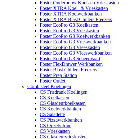
Foster Onderbouw Koel- en Vrieskasten
Foster XTRA Koel- & Vrieskasten
Foster XTRA Koelwerkbanken
Foster XTRA Blast Chillers Freezers
Foster EcoPro G3 Koelkasten
Foster EcoPro G3 Vrieskasten
Foster EcoPro G3 Koelwerkbanken
Foster EcoPro G3 Vrieswerkbanken
Foster EcoPro G3 Vleeskasten
Foster EcoPro G3 Vleeswerkbanken
Foster EcoPro G3 Scheepvaart
Foster FlexDrawer Werkbanken
Foster Blast Chillers Freezers
Foster Prep Station
Foster Outlet
Combisteel Koelingen
CS Frisdrank Koelingen
CS Koelkasten
CS Glasdeurkoelkasten
CS Koelwerkbanken
CS Saladette
CS Pizzawerkbanken
CS Opzetvitrine
CS Vrieskasten
CS Glasdeurvrieskasten