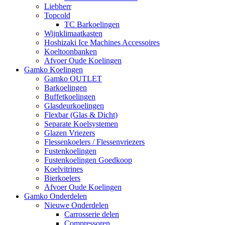
Liebherr
Topcold
TC Barkoelingen
Wijnklimaatkasten
Hoshizaki Ice Machines Accessoires
Koeltoonbanken
Afvoer Oude Koelingen
Gamko Koelingen
Gamko OUTLET
Barkoelingen
Buffetkoelingen
Glasdeurkoelingen
Flexbar (Glas & Dicht)
Separate Koelsystemen
Glazen Vriezers
Flessenkoelers / Flessenvriezers
Fustenkoelingen
Fustenkoelingen Goedkoop
Koelvitrines
Bierkoelers
Afvoer Oude Koelingen
Gamko Onderdelen
Nieuwe Onderdelen
Carrosserie delen
Compressoren