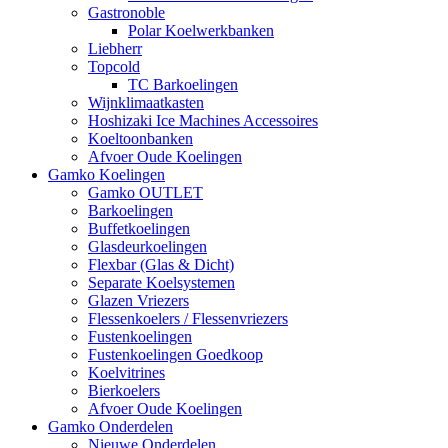
Gastronoble
Polar Koelwerkbanken
Liebherr
Topcold
TC Barkoelingen
Wijnklimaatkasten
Hoshizaki Ice Machines Accessoires
Koeltoonbanken
Afvoer Oude Koelingen
Gamko Koelingen
Gamko OUTLET
Barkoelingen
Buffetkoelingen
Glasdeurkoelingen
Flexbar (Glas & Dicht)
Separate Koelsystemen
Glazen Vriezers
Flessenkoelers / Flessenvriezers
Fustenkoelingen
Fustenkoelingen Goedkoop
Koelvitrines
Bierkoelers
Afvoer Oude Koelingen
Gamko Onderdelen
Nieuwe Onderdelen