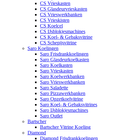
CS Vrieskasten
CS Glasdeurvrieskasten
CS Vrieswerkbanken
CS Vrieskisten
CS Koelcel
CS IJsblokjesmachines
CS Koel- & Gebaksvitrine
CS Schepijsvitrine
Saro Koelingen
Saro Frisdrankkoelingen
Saro Glasdeurkoelkasten
Saro Koelkasten
Saro Vrieskasten
Saro Koelwerkbanken
Saro Vrieswerkbanken
Saro Saladette
Saro Pizzawerkbanken
Saro Opzetkoelvitrine
Saro Koel- & Gebaksvitrines
Saro IJsblokjesmachines
Saro Outlet
Bartscher
Bartscher Vitrine Koeling
Diamond
Diamond Frisdrankkoelingen