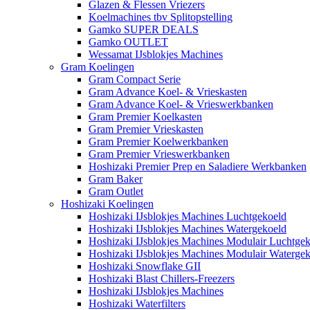
Glazen & Flessen Vriezers
Koelmachines tbv Splitopstelling
Gamko SUPER DEALS
Gamko OUTLET
Wessamat IJsblokjes Machines
Gram Koelingen
Gram Compact Serie
Gram Advance Koel- & Vrieskasten
Gram Advance Koel- & Vrieswerkbanken
Gram Premier Koelkasten
Gram Premier Vrieskasten
Gram Premier Koelwerkbanken
Gram Premier Vrieswerkbanken
Hoshizaki Premier Prep en Saladiere Werkbanken
Gram Baker
Gram Outlet
Hoshizaki Koelingen
Hoshizaki IJsblokjes Machines Luchtgekoeld
Hoshizaki IJsblokjes Machines Watergekoeld
Hoshizaki IJsblokjes Machines Modulair Luchtge
Hoshizaki IJsblokjes Machines Modulair Waterge
Hoshizaki Snowflake GII
Hoshizaki Blast Chillers-Freezers
Hoshizaki IJsblokjes Machines
Hoshizaki Waterfilters