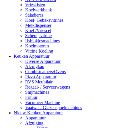
Vrieskisten
Koelwerkbank
Saladieres
Koel- Gebaksvitrines
Melkdispenser
Koel-/Vriescel
Schepijsvitrine
IJsblokjesmachines
Koelmotoren
Vitrine Koeling
Keuken Apparatuur
Diverse Apparatuur
Afzuigkap
Combisteamers/Ovens
Pizza Apparatuur
RVS Meubilair
Regaal- / Serveerwagens
Snijmachines
Frituur
Vacumeer Machine
Vaatwas- Glazenspoelmachines
Nieuw Keuken Apparatuur
Apparatuur
Afzuiging