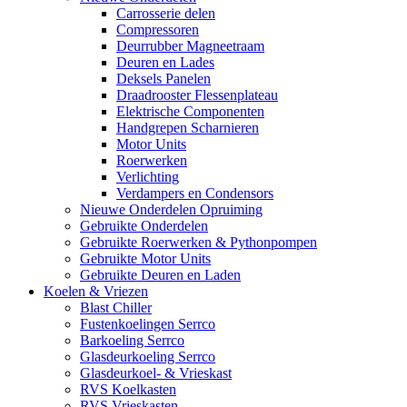
Carrosserie delen
Compressoren
Deurrubber Magneetraam
Deuren en Lades
Deksels Panelen
Draadrooster Flessenplateau
Elektrische Componenten
Handgrepen Scharnieren
Motor Units
Roerwerken
Verlichting
Verdampers en Condensors
Nieuwe Onderdelen Opruiming
Gebruikte Onderdelen
Gebruikte Roerwerken & Pythonpompen
Gebruikte Motor Units
Gebruikte Deuren en Laden
Koelen & Vriezen
Blast Chiller
Fustenkoelingen Serrco
Barkoeling Serrco
Glasdeurkoeling Serrco
Glasdeurkoel- & Vrieskast
RVS Koelkasten
RVS Vrieskasten