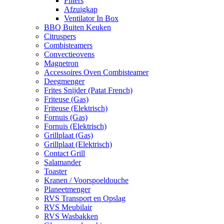
Filters
Afzuigkap
Ventilator In Box
BBQ Buiten Keuken
Citruspers
Combisteamers
Convectieovens
Magnetron
Accessoires Oven Combisteamer
Deegmenger
Frites Snijder (Patat French)
Friteuse (Gas)
Friteuse (Elektrisch)
Fornuis (Gas)
Fornuis (Elektrisch)
Grillplaat (Gas)
Grillplaat (Elektrisch)
Contact Grill
Salamander
Toaster
Kranen / Voorspoeldouche
Planeetmenger
RVS Transport en Opslag
RVS Meubilair
RVS Wasbakken