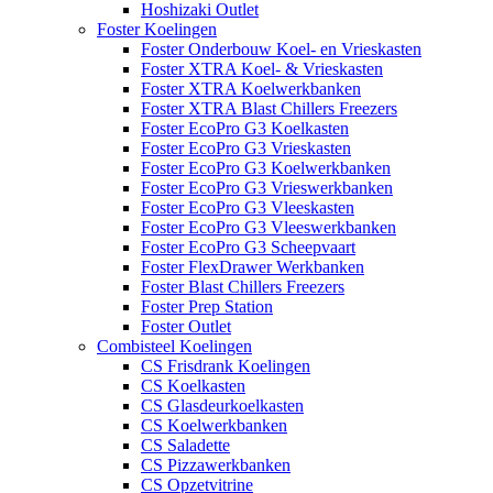
Hoshizaki Outlet
Foster Koelingen
Foster Onderbouw Koel- en Vrieskasten
Foster XTRA Koel- & Vrieskasten
Foster XTRA Koelwerkbanken
Foster XTRA Blast Chillers Freezers
Foster EcoPro G3 Koelkasten
Foster EcoPro G3 Vrieskasten
Foster EcoPro G3 Koelwerkbanken
Foster EcoPro G3 Vrieswerkbanken
Foster EcoPro G3 Vleeskasten
Foster EcoPro G3 Vleeswerkbanken
Foster EcoPro G3 Scheepvaart
Foster FlexDrawer Werkbanken
Foster Blast Chillers Freezers
Foster Prep Station
Foster Outlet
Combisteel Koelingen
CS Frisdrank Koelingen
CS Koelkasten
CS Glasdeurkoelkasten
CS Koelwerkbanken
CS Saladette
CS Pizzawerkbanken
CS Opzetvitrine