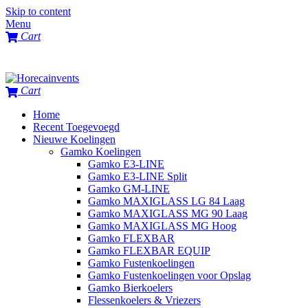
Skip to content
Menu
Cart
Cart
Home
Recent Toegevoegd
Nieuwe Koelingen
Gamko Koelingen
Gamko E3-LINE
Gamko E3-LINE Split
Gamko GM-LINE
Gamko MAXIGLASS LG 84 Laag
Gamko MAXIGLASS MG 90 Laag
Gamko MAXIGLASS MG Hoog
Gamko FLEXBAR
Gamko FLEXBAR EQUIP
Gamko Fustenkoelingen
Gamko Fustenkoelingen voor Opslag
Gamko Bierkoelers
Flessenkoelers & Vriezers