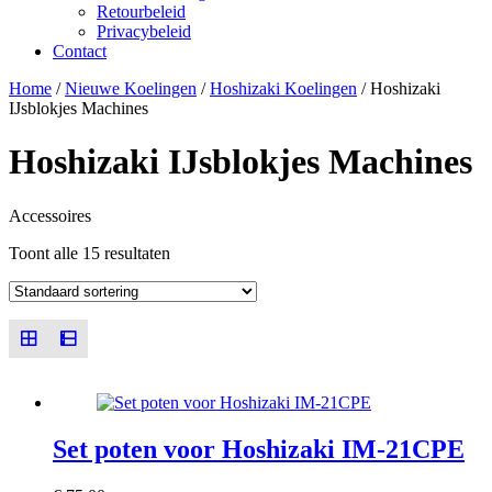
Retourbeleid
Privacybeleid
Contact
Close
Close
Home
/
Nieuwe Koelingen
/
Hoshizaki Koelingen
/ Hoshizaki
Menu
Cart
IJsblokjes Machines
Hoshizaki IJsblokjes Machines
Accessoires
Toont alle 15 resultaten
Set poten voor Hoshizaki IM-21CPE