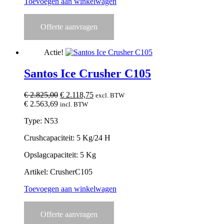
Toevoegen aan winkelwagen
Offerte aanvragen
Actie!
Santos Ice Crusher C105
Oorspronkelijke
Huidige
€
2.825,00
€
2.118,75
excl. BTW
prijs
prijs
€
2.563,69
incl. BTW
was:
is:
Type: N53
€ 2.825,00.
€ 2.118,75.
Crushcapaciteit: 5 Kg/24 H
Opslagcapaciteit: 5 Kg
Artikel: CrusherC105
Toevoegen aan winkelwagen
Offerte aanvragen