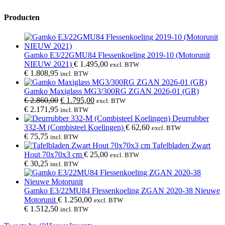
Producten
Gamko E3/22GMU84 Flessenkoeling 2019-10 (Motorunit
NIEUW 2021)
€
1.495,00
excl. BTW
€
1.808,95
incl. BTW
Gamko Maxiglass MG3/300RG ZGAN 2026-01 (GR)
Oorspronkelijke
Huidige
€
2.860,00
€
1.795,00
excl. BTW
prijs
prijs
€
2.171,95
incl. BTW
was:
is:
Deurrubber
€ 2.860,00.
€ 1.795,00.
332-M (Combisteel Koelingen)
€
62,60
excl. BTW
€
75,75
incl. BTW
Tafelbladen Zwart
Hout 70x70x3 cm
€
25,00
excl. BTW
€
30,25
incl. BTW
Gamko E3/22MU84 Flessenkoeling ZGAN 2020-38 Nieuwe
Motorunit
€
1.250,00
excl. BTW
€
1.512,50
incl. BTW