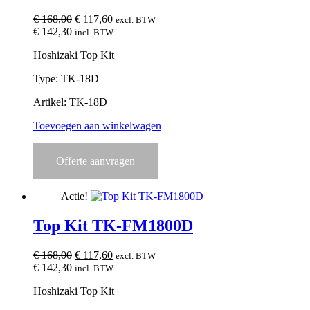
Oorspronkelijke
Huidige
€
168,00
€
117,60
excl. BTW
prijs
prijs
€
142,30
incl. BTW
was:
is:
Hoshizaki Top Kit
€ 168,00.
€ 117,60.
Type: TK-18D
Artikel: TK-18D
Toevoegen aan winkelwagen
Offerte aanvragen
Actie!
Top Kit TK-FM1800D
Oorspronkelijke
Huidige
€
168,00
€
117,60
excl. BTW
prijs
prijs
€
142,30
incl. BTW
was:
is:
Hoshizaki Top Kit
€ 168,00.
€ 117,60.