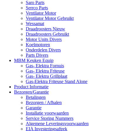
Saro Parts
Serrco Parts
Ventilator Motor
Ventilator Motor Gebruikt
Wessamat
Draadroosters Nieuw
Draadroosters Gebruikt
Motor Units Divers
Koelmotoren
Onderdelen Divers
Parts Divers
MBM Keuken Equip
Gas- Elektra Fornuis
Gas- Elektra Friteuse
Gas- Elektra Grillplaat
Gas-Elektra Friteuse Stand Alone
Product Informatie
Bezorgen/Garantie
Betalingen
Bezorgen / Afhalen
Garantie
Installatie voorwaarden
Service Storing Nummers
Algemene Leveringsvoorwaarden
EIA Investeringsaftrek