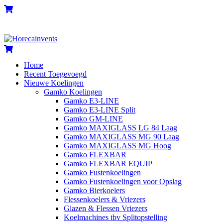
Skip
Menu
Cart
to
content
Cart
Home
Recent Toegevoegd
Nieuwe Koelingen
Gamko Koelingen
Gamko E3-LINE
Gamko E3-LINE Split
Gamko GM-LINE
Gamko MAXIGLASS LG 84 Laag
Gamko MAXIGLASS MG 90 Laag
Gamko MAXIGLASS MG Hoog
Gamko FLEXBAR
Gamko FLEXBAR EQUIP
Gamko Fustenkoelingen
Gamko Fustenkoelingen voor Opslag
Gamko Bierkoelers
Flessenkoelers & Vriezers
Glazen & Flessen Vriezers
Koelmachines tbv Splitopstelling