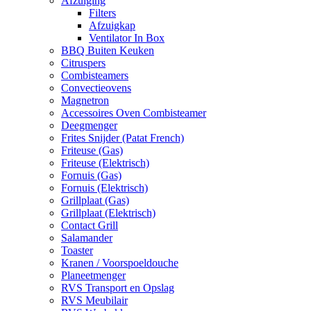
Afzuiging
Filters
Afzuigkap
Ventilator In Box
BBQ Buiten Keuken
Citruspers
Combisteamers
Convectieovens
Magnetron
Accessoires Oven Combisteamer
Deegmenger
Frites Snijder (Patat French)
Friteuse (Gas)
Friteuse (Elektrisch)
Fornuis (Gas)
Fornuis (Elektrisch)
Grillplaat (Gas)
Grillplaat (Elektrisch)
Contact Grill
Salamander
Toaster
Kranen / Voorspoeldouche
Planeetmenger
RVS Transport en Opslag
RVS Meubilair