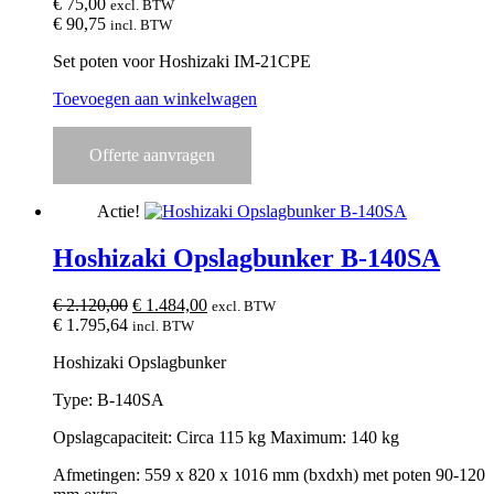
€
75,00
excl. BTW
€
90,75
incl. BTW
Set poten voor Hoshizaki IM-21CPE
Toevoegen aan winkelwagen
Offerte aanvragen
Actie!
Hoshizaki Opslagbunker B-140SA
Oorspronkelijke
Huidige
€
2.120,00
€
1.484,00
excl. BTW
prijs
prijs
€
1.795,64
incl. BTW
was:
is:
Hoshizaki Opslagbunker
€ 2.120,00.
€ 1.484,00.
Type: B-140SA
Opslagcapaciteit: Circa 115 kg Maximum: 140 kg
Afmetingen: 559 x 820 x 1016 mm (bxdxh) met poten 90-120