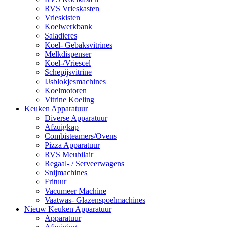
RVS Vrieskasten
Vrieskisten
Koelwerkbank
Saladieres
Koel- Gebaksvitrines
Melkdispenser
Koel-/Vriescel
Schepijsvitrine
IJsblokjesmachines
Koelmotoren
Vitrine Koeling
Keuken Apparatuur
Diverse Apparatuur
Afzuigkap
Combisteamers/Ovens
Pizza Apparatuur
RVS Meubilair
Regaal- / Serveerwagens
Snijmachines
Frituur
Vacumeer Machine
Vaatwas- Glazenspoelmachines
Nieuw Keuken Apparatuur
Apparatuur