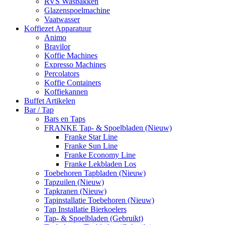
RVS Wasbakken
Glazenspoelmachine
Vaatwasser
Koffiezet Apparatuur
Animo
Bravilor
Koffie Machines
Expresso Machines
Percolators
Koffie Containers
Koffiekannen
Buffet Artikelen
Bar / Tap
Bars en Taps
FRANKE Tap- & Spoelbladen (Nieuw)
Franke Star Line
Franke Sun Line
Franke Economy Line
Franke Lekbladen Los
Toebehoren Tapbladen (Nieuw)
Tapzuilen (Nieuw)
Tapkranen (Nieuw)
Tapinstallatie Toebehoren (Nieuw)
Tap Installatie Bierkoelers
Tap- & Spoelbladen (Gebruikt)