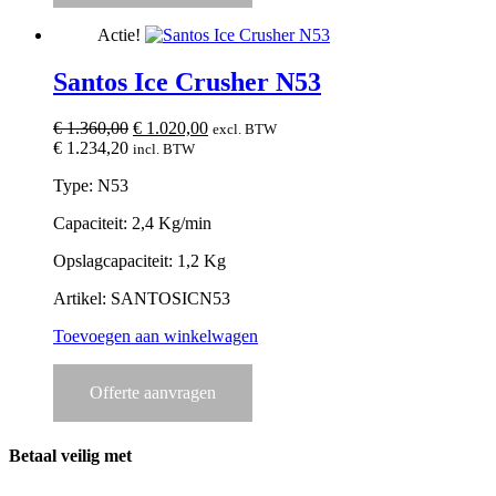
Actie!
Santos Ice Crusher N53
Oorspronkelijke
Huidige
€
1.360,00
€
1.020,00
excl. BTW
prijs
prijs
€
1.234,20
incl. BTW
was:
is:
Type: N53
€ 1.360,00.
€ 1.020,00.
Capaciteit: 2,4 Kg/min
Opslagcapaciteit: 1,2 Kg
Artikel: SANTOSICN53
Toevoegen aan winkelwagen
Offerte aanvragen
Betaal veilig met