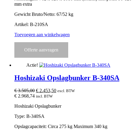
mm extra
Gewicht Bruto/Netto: 67/52 kg
Artikel: B-210SA
Toevoegen aan winkelwagen
Offerte aanvragen
Actie!
Hoshizaki Opslagbunker B-340SA
Oorspronkelijke
Huidige
€
3.505,00
€
2.453,50
excl. BTW
prijs
prijs
€
2.968,74
incl. BTW
was:
is:
Hoshizaki Opslagbunker
€ 3.505,00.
€ 2.453,50.
Type: B-340SA
Opslagcapaciteit: Circa 275 kg Maximum 340 kg