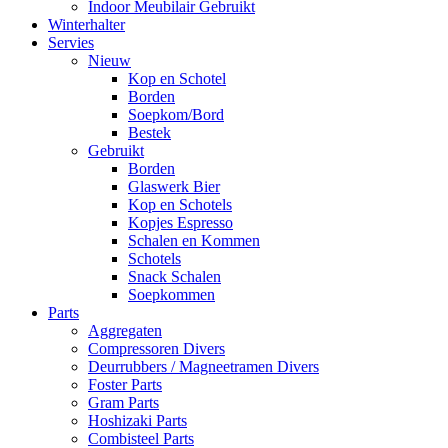
Indoor Meubilair Gebruikt
Winterhalter
Servies
Nieuw
Kop en Schotel
Borden
Soepkom/Bord
Bestek
Gebruikt
Borden
Glaswerk Bier
Kop en Schotels
Kopjes Espresso
Schalen en Kommen
Schotels
Snack Schalen
Soepkommen
Parts
Aggregaten
Compressoren Divers
Deurrubbers / Magneetramen Divers
Foster Parts
Gram Parts
Hoshizaki Parts
Combisteel Parts