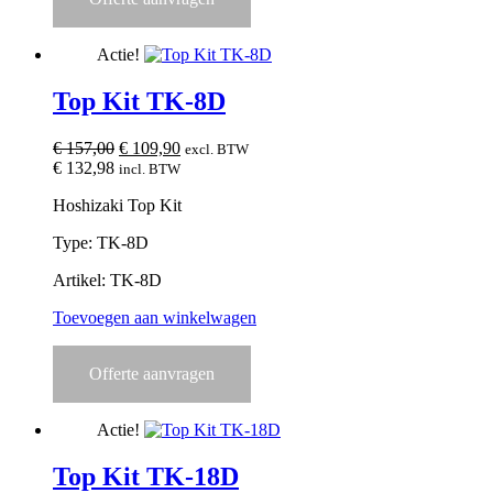
Actie!
Top Kit TK-8D
Oorspronkelijke
Huidige
€
157,00
€
109,90
excl. BTW
prijs
prijs
€
132,98
incl. BTW
was:
is:
Hoshizaki Top Kit
€ 157,00.
€ 109,90.
Type: TK-8D
Artikel: TK-8D
Toevoegen aan winkelwagen
Offerte aanvragen
Actie!
Top Kit TK-18D