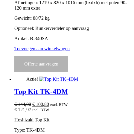
Afmetingen: 1219 x 820 x 1016 mm (bxdxh) met poten 90-
120 mm extra
Gewicht: 88/72 kg
Optioneel: Bunkerverdeler op aanvraag
Artikel: B-340SA
Toevoegen aan winkelwagen
Offerte aanvragen
Actie!
Top Kit TK-4DM
Oorspronkelijke
Huidige
€
144,00
€
100,80
excl. BTW
prijs
prijs
€
121,97
incl. BTW
was:
is:
Hoshizaki Top Kit
€ 144,00.
€ 100,80.
Type: TK-4DM