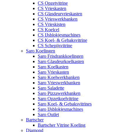
CS Opzetvitrine
CS Vrieskasten
CS Glasdeurvrieskasten
CS Vrieswerkbanken
CS Vrieskisten
CS Koelcel
CS IJsblokjesmachines
CS Koel- & Gebaksvitrine
CS Schepijsvitrine
Saro Koelingen
Saro Frisdrankkoelingen
Saro Glasdeurkoelkasten
Saro Koelkasten
Saro Vrieskasten
Saro Koelwerkbanken
Saro Vrieswerkbanken
Saro Saladette
Saro Pizzawerkbanken
Saro Opzetkoelvitrine
Saro Koel- & Gebaksvitrines
Saro IJsblokjesmachines
Saro Outlet
Bartscher
Bartscher Vitrine Koeling
Diamond