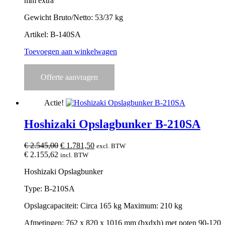
mm extra
Gewicht Bruto/Netto: 53/37 kg
Artikel: B-140SA
Toevoegen aan winkelwagen
Offerte aanvragen
Actie!
Hoshizaki Opslagbunker B-210SA
Oorspronkelijke
Huidige
€
2.545,00
€
1.781,50
excl. BTW
prijs
prijs
€
2.155,62
incl. BTW
was:
is:
Hoshizaki Opslagbunker
€ 2.545,00.
€ 1.781,50.
Type: B-210SA
Opslagcapaciteit: Circa 165 kg Maximum: 210 kg
Afmetingen: 762 x 820 x 1016 mm (bxdxh) met poten 90-120