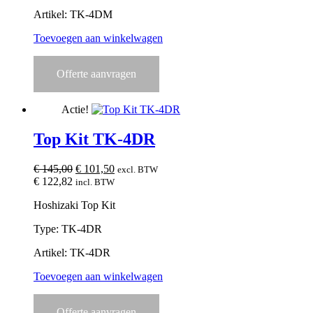
Artikel: TK-4DM
Toevoegen aan winkelwagen
Offerte aanvragen
Actie!
Top Kit TK-4DR
Oorspronkelijke
Huidige
€
145,00
€
101,50
excl. BTW
prijs
prijs
€
122,82
incl. BTW
was:
is:
Hoshizaki Top Kit
€ 145,00.
€ 101,50.
Type: TK-4DR
Artikel: TK-4DR
Toevoegen aan winkelwagen
Offerte aanvragen