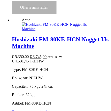
Offerte aanvragen
Actie!
Hoshizaki FM-80KE-HCN Nugget IJs
Machine
Oorspronkelijke
Huidige
€
5.350,00
€
3.745,00
excl. BTW
prijs
prijs
€
4.531,45
incl. BTW
was:
is:
Type: FM-80KE-HCN
€ 5.350,00.
€ 3.745,00.
Bouwjaar: NIEUW
Capaciteit: 75 kg / 24h ca.
Bunker: 32 kg
Artikel: FM-80KE-HCN