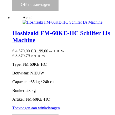
Offerte aanvragen
Actie!
Hoshizaki FM-60KE-HC Schilfer IJs
Machine
Oorspronkelijke
Huidige
€
4.570,00
€
3.199,00
excl. BTW
prijs
prijs
€
3.870,79
incl. BTW
was:
is:
Type: FM-60KE-HC
€ 4.570,00.
€ 3.199,00.
Bouwjaar: NIEUW
Capaciteit: 65 kg / 24h ca.
Bunker: 28 kg
Artikel: FM-60KE-HC
Toevoegen aan winkelwagen