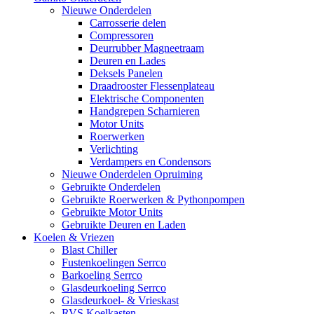
Nieuwe Onderdelen
Carrosserie delen
Compressoren
Deurrubber Magneetraam
Deuren en Lades
Deksels Panelen
Draadrooster Flessenplateau
Elektrische Componenten
Handgrepen Scharnieren
Motor Units
Roerwerken
Verlichting
Verdampers en Condensors
Nieuwe Onderdelen Opruiming
Gebruikte Onderdelen
Gebruikte Roerwerken & Pythonpompen
Gebruikte Motor Units
Gebruikte Deuren en Laden
Koelen & Vriezen
Blast Chiller
Fustenkoelingen Serrco
Barkoeling Serrco
Glasdeurkoeling Serrco
Glasdeurkoel- & Vrieskast
RVS Koelkasten