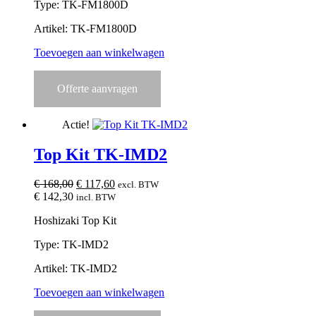
Type: TK-FM1800D
Artikel: TK-FM1800D
Toevoegen aan winkelwagen
Offerte aanvragen
Actie!
Top Kit TK-IMD2
Oorspronkelijke
Huidige
€
168,00
€
117,60
excl. BTW
prijs
prijs
€
142,30
incl. BTW
was:
is:
Hoshizaki Top Kit
€ 168,00.
€ 117,60.
Type: TK-IMD2
Artikel: TK-IMD2
Toevoegen aan winkelwagen