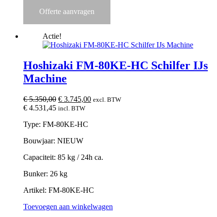
Offerte aanvragen
Actie!
Hoshizaki FM-80KE-HC Schilfer IJs
Machine
Oorspronkelijke
Huidige
€
5.350,00
€
3.745,00
excl. BTW
prijs
prijs
€
4.531,45
incl. BTW
was:
is:
Type: FM-80KE-HC
€ 5.350,00.
€ 3.745,00.
Bouwjaar: NIEUW
Capaciteit: 85 kg / 24h ca.
Bunker: 26 kg
Artikel: FM-80KE-HC
Toevoegen aan winkelwagen