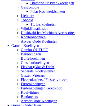
Diamond Frisdrankkoelingen
Gastronoble
Polar Koelwerkbanken
Liebherr
Topcold
TC Barkoelingen
Wijnklimaatkasten
Hoshizaki Ice Machines Accessoires
Koeltoonbanken
Afvoer Oude Koelingen
Gamko Koelingen
Gamko OUTLET
Barkoelingen
Buffetkoelingen
Glasdeurkoelingen
Flexbar (Glas & Dicht)
Separate Koelsystemen
Glazen Vriezers
Flessenkoelers / Flessenvriezers
Fustenkoelingen
Fustenkoelingen Goedkoop
Koelvitrines
Bierkoelers
Afvoer Oude Koelingen
Gamko Onderdelen