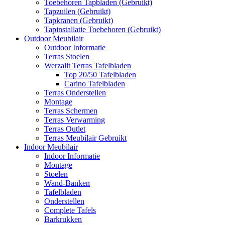
Toebehoren Tapbladen (Gebruikt)
Tapzuilen (Gebruikt)
Tapkranen (Gebruikt)
Tapinstallatie Toebehoren (Gebruikt)
Outdoor Meubilair
Outdoor Informatie
Terras Stoelen
Werzalit Terras Tafelbladen
Top 20/50 Tafelbladen
Carino Tafelbladen
Terras Onderstellen
Montage
Terras Schermen
Terras Verwarming
Terras Outlet
Terras Meubilair Gebruikt
Indoor Meubilair
Indoor Informatie
Montage
Stoelen
Wand-Banken
Tafelbladen
Onderstellen
Complete Tafels
Barkrukken