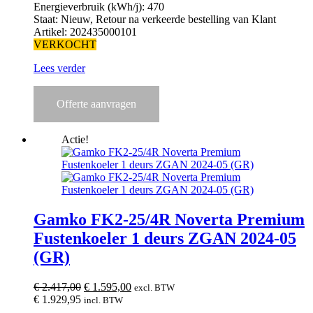
Energieverbruik (kWh/j): 470
Staat: Nieuw, Retour na verkeerde bestelling van Klant
Artikel: 202435000101
VERKOCHT
Lees verder
Offerte aanvragen
Actie!
Gamko FK2-25/4R Noverta Premium
Fustenkoeler 1 deurs ZGAN 2024-05
(GR)
Oorspronkelijke
Huidige
€
2.417,00
€
1.595,00
excl. BTW
prijs
prijs
€
1.929,95
incl. BTW
was:
is: