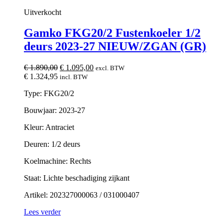
Uitverkocht
Gamko FKG20/2 Fustenkoeler 1/2
deurs 2023-27 NIEUW/ZGAN (GR)
Oorspronkelijke
Huidige
€
1.890,00
€
1.095,00
excl. BTW
prijs
prijs
€
1.324,95
incl. BTW
was:
is:
Type: FKG20/2
€ 1.890,00.
€ 1.095,00.
Bouwjaar: 2023-27
Kleur: Antraciet
Deuren: 1/2 deurs
Koelmachine: Rechts
Staat: Lichte beschadiging zijkant
Artikel: 202327000063 / 031000407
Lees verder