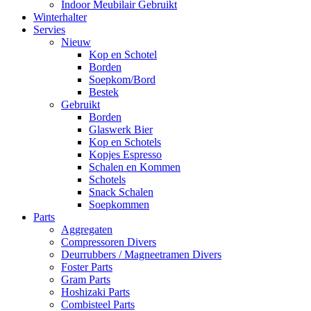
Indoor Meubilair Gebruikt
Winterhalter
Servies
Nieuw
Kop en Schotel
Borden
Soepkom/Bord
Bestek
Gebruikt
Borden
Glaswerk Bier
Kop en Schotels
Kopjes Espresso
Schalen en Kommen
Schotels
Snack Schalen
Soepkommen
Parts
Aggregaten
Compressoren Divers
Deurrubbers / Magneetramen Divers
Foster Parts
Gram Parts
Hoshizaki Parts
Combisteel Parts