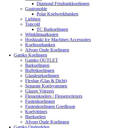
Diamond Frisdrankkoelingen
Gastronoble
Polar Koelwerkbanken
Liebherr
Topcold
TC Barkoelingen
Wijnklimaatkasten
Hoshizaki Ice Machines Accessoires
Koeltoonbanken
Afvoer Oude Koelingen
Gamko Koelingen
Gamko OUTLET
Barkoelingen
Buffetkoelingen
Glasdeurkoelingen
Flexbar (Glas & Dicht)
Separate Koelsystemen
Glazen Vriezers
Flessenkoelers / Flessenvriezers
Fustenkoelingen
Fustenkoelingen Goedkoop
Koelvitrines
Bierkoelers
Afvoer Oude Koelingen
Gamko Onderdelen