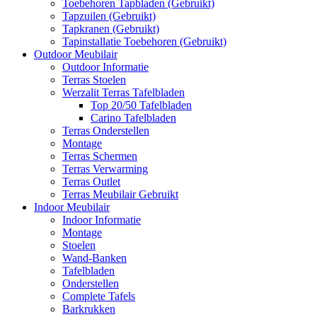
Toebehoren Tapbladen (Gebruikt)
Tapzuilen (Gebruikt)
Tapkranen (Gebruikt)
Tapinstallatie Toebehoren (Gebruikt)
Outdoor Meubilair
Outdoor Informatie
Terras Stoelen
Werzalit Terras Tafelbladen
Top 20/50 Tafelbladen
Carino Tafelbladen
Terras Onderstellen
Montage
Terras Schermen
Terras Verwarming
Terras Outlet
Terras Meubilair Gebruikt
Indoor Meubilair
Indoor Informatie
Montage
Stoelen
Wand-Banken
Tafelbladen
Onderstellen
Complete Tafels
Barkrukken