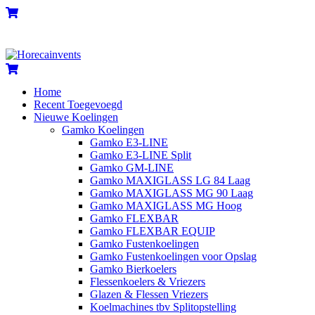
Skip
Menu
Cart
to
content
Cart
Home
Recent Toegevoegd
Nieuwe Koelingen
Gamko Koelingen
Gamko E3-LINE
Gamko E3-LINE Split
Gamko GM-LINE
Gamko MAXIGLASS LG 84 Laag
Gamko MAXIGLASS MG 90 Laag
Gamko MAXIGLASS MG Hoog
Gamko FLEXBAR
Gamko FLEXBAR EQUIP
Gamko Fustenkoelingen
Gamko Fustenkoelingen voor Opslag
Gamko Bierkoelers
Flessenkoelers & Vriezers
Glazen & Flessen Vriezers
Koelmachines tbv Splitopstelling