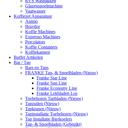
RVS Wasbakken
Glazenspoelmachine
Vaatwasser
Koffiezet Apparatuur
Animo
Bravilor
Koffie Machines
Expresso Machines
Percolators
Koffie Containers
Koffiekannen
Buffet Artikelen
Bar / Tap
Bars en Taps
FRANKE Tap- & Spoelbladen (Nieuw)
Franke Star Line
Franke Sun Line
Franke Economy Line
Franke Lekbladen Los
Toebehoren Tapbladen (Nieuw)
Tapzuilen (Nieuw)
Tapkranen (Nieuw)
Tapinstallatie Toebehoren (Nieuw)
Tap Installatie Bierkoelers
Tap- & Spoelbladen (Gebruikt)