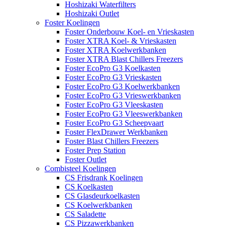
Hoshizaki Waterfilters
Hoshizaki Outlet
Foster Koelingen
Foster Onderbouw Koel- en Vrieskasten
Foster XTRA Koel- & Vrieskasten
Foster XTRA Koelwerkbanken
Foster XTRA Blast Chillers Freezers
Foster EcoPro G3 Koelkasten
Foster EcoPro G3 Vrieskasten
Foster EcoPro G3 Koelwerkbanken
Foster EcoPro G3 Vrieswerkbanken
Foster EcoPro G3 Vleeskasten
Foster EcoPro G3 Vleeswerkbanken
Foster EcoPro G3 Scheepvaart
Foster FlexDrawer Werkbanken
Foster Blast Chillers Freezers
Foster Prep Station
Foster Outlet
Combisteel Koelingen
CS Frisdrank Koelingen
CS Koelkasten
CS Glasdeurkoelkasten
CS Koelwerkbanken
CS Saladette
CS Pizzawerkbanken