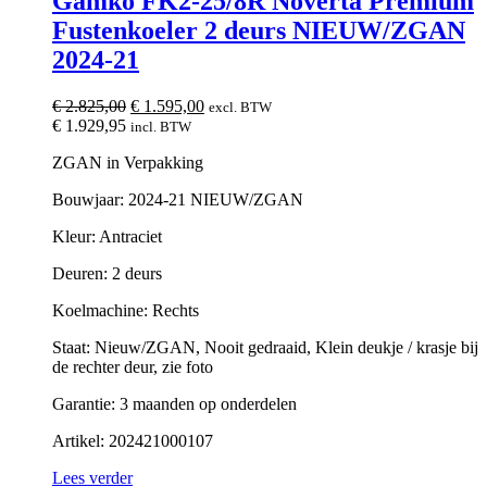
Gamko FK2-25/8R Noverta Premium
Fustenkoeler 2 deurs NIEUW/ZGAN
2024-21
Oorspronkelijke
Huidige
€
2.825,00
€
1.595,00
excl. BTW
prijs
prijs
€
1.929,95
incl. BTW
was:
is:
ZGAN in Verpakking
€ 2.825,00.
€ 1.595,00.
Bouwjaar: 2024-21 NIEUW/ZGAN
Kleur: Antraciet
Deuren: 2 deurs
Koelmachine: Rechts
Staat: Nieuw/ZGAN, Nooit gedraaid, Klein deukje / krasje bij
de rechter deur, zie foto
Garantie: 3 maanden op onderdelen
Artikel: 202421000107
Lees verder