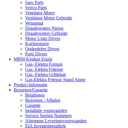
Saro Parts
Serrco Parts
Ventilator Motor
Ventilator Motor Gebruikt
Wessamat
Draadroosters Nieuw
Draadroosters Gebruikt
Motor Units Divers
Koelmotoren
Onderdelen Divers
Parts Divers
MBM Keuken Equip
Gas- Elektra Fornuis
Gas- Elektra Friteuse
Gas- Elektra Grillplaat
Gas-Elektra Friteuse Stand Alone
Product Informatie
Bezorgen/Garantie
Betalingen
Bezorgen / Afhalen
Garantie
Installatie voorwaarden
Service Storing Nummers
Algemene Leveringsvoorwaarden
EIA Investeringsaftrek