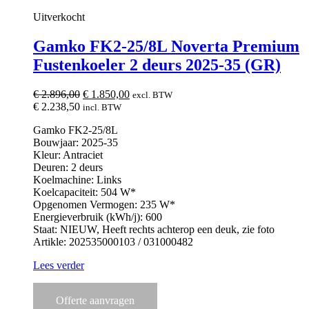
Uitverkocht
Gamko FK2-25/8L Noverta Premium
Fustenkoeler 2 deurs 2025-35 (GR)
Oorspronkelijke
Huidige
€
2.896,00
€
1.850,00
excl. BTW
prijs
prijs
€
2.238,50
incl. BTW
was:
is:
Gamko FK2-25/8L
€ 2.896,00.
€ 1.850,00.
Bouwjaar: 2025-35
Kleur: Antraciet
Deuren: 2 deurs
Koelmachine: Links
Koelcapaciteit: 504 W*
Opgenomen Vermogen: 235 W*
Energieverbruik (kWh/j): 600
Staat: NIEUW, Heeft rechts achterop een deuk, zie foto
Artikle: 202535000103 / 031000482
Lees verder
Offerte aanvragen