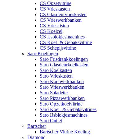
CS Opzetvitrine
CS Vrieskasten
CS Glasdeurvrieskasten
CS Vrieswerkbanken
CS Vrieskisten
CS Koelcel
CS IJsblokjesmachines
CS Koel- & Gebaksvitrine
CS Schepijsvitrine
Saro Koelingen
Saro Frisdrankkoelingen
Saro Glasdeurkoelkasten
Saro Koelkasten
Saro Vrieskasten
Saro Koelwerkbanken
Saro Vrieswerkbanken
Saro Saladette
Saro Pizzawerkbanken
Saro Opzetkoelvitrine
Saro Koel- & Gebaksvitrines
Saro IJsblokjesmachines
Saro Outlet
Bartscher
Bartscher Vitrine Koeling
Diamond