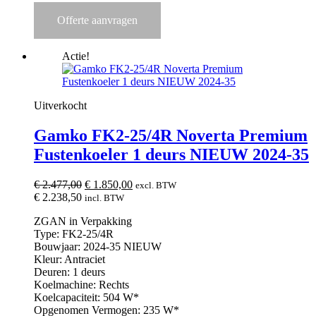
Offerte aanvragen
Actie!
Uitverkocht
Gamko FK2-25/4R Noverta Premium
Fustenkoeler 1 deurs NIEUW 2024-35
Oorspronkelijke
Huidige
€
2.477,00
€
1.850,00
excl. BTW
prijs
prijs
€
2.238,50
incl. BTW
was:
is:
ZGAN in Verpakking
€ 2.477,00.
€ 1.850,00.
Type: FK2-25/4R
Bouwjaar: 2024-35 NIEUW
Kleur: Antraciet
Deuren: 1 deurs
Koelmachine: Rechts
Koelcapaciteit: 504 W*
Opgenomen Vermogen: 235 W*