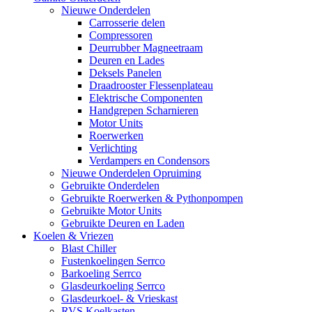
Nieuwe Onderdelen
Carrosserie delen
Compressoren
Deurrubber Magneetraam
Deuren en Lades
Deksels Panelen
Draadrooster Flessenplateau
Elektrische Componenten
Handgrepen Scharnieren
Motor Units
Roerwerken
Verlichting
Verdampers en Condensors
Nieuwe Onderdelen Opruiming
Gebruikte Onderdelen
Gebruikte Roerwerken & Pythonpompen
Gebruikte Motor Units
Gebruikte Deuren en Laden
Koelen & Vriezen
Blast Chiller
Fustenkoelingen Serrco
Barkoeling Serrco
Glasdeurkoeling Serrco
Glasdeurkoel- & Vrieskast
RVS Koelkasten