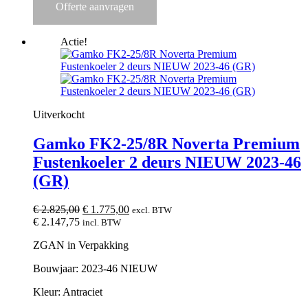
Offerte aanvragen
Actie!
Uitverkocht
Gamko FK2-25/8R Noverta Premium
Fustenkoeler 2 deurs NIEUW 2023-46
(GR)
Oorspronkelijke
Huidige
€
2.825,00
€
1.775,00
excl. BTW
prijs
prijs
€
2.147,75
incl. BTW
was:
is:
ZGAN in Verpakking
€ 2.825,00.
€ 1.775,00.
Bouwjaar: 2023-46 NIEUW
Kleur: Antraciet