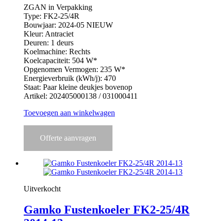
ZGAN in Verpakking
€ 2.417,00.
€ 1.595,00.
Type: FK2-25/4R
Bouwjaar: 2024-05 NIEUW
Kleur: Antraciet
Deuren: 1 deurs
Koelmachine: Rechts
Koelcapaciteit: 504 W*
Opgenomen Vermogen: 235 W*
Energieverbruik (kWh/j): 470
Staat: Paar kleine deukjes bovenop
Artikel: 202405000138 / 031000411
Toevoegen aan winkelwagen
Offerte aanvragen
Uitverkocht
Gamko Fustenkoeler FK2-25/4R