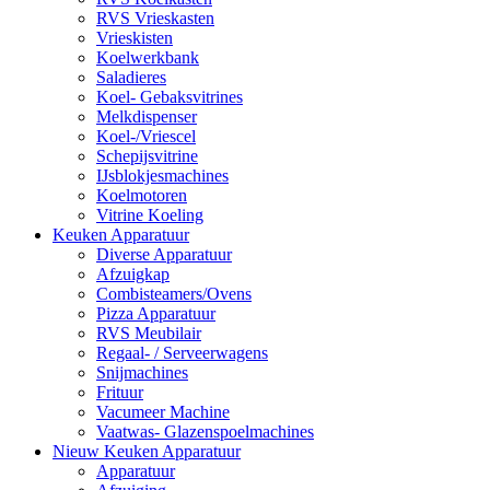
RVS Vrieskasten
Vrieskisten
Koelwerkbank
Saladieres
Koel- Gebaksvitrines
Melkdispenser
Koel-/Vriescel
Schepijsvitrine
IJsblokjesmachines
Koelmotoren
Vitrine Koeling
Keuken Apparatuur
Diverse Apparatuur
Afzuigkap
Combisteamers/Ovens
Pizza Apparatuur
RVS Meubilair
Regaal- / Serveerwagens
Snijmachines
Frituur
Vacumeer Machine
Vaatwas- Glazenspoelmachines
Nieuw Keuken Apparatuur
Apparatuur