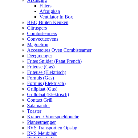
Afzuiging
Filters
Afzuigkap
Ventilator In Box
BBQ Buiten Keuken
Citruspers
Combisteamers
Convectieovens
Magnetron
Accessoires Oven Combisteamer
Deegmenger
Frites Snijder (Patat French)
Friteuse (Gas)
Friteuse (Elektrisch)
Fornuis (Gas)
Fornuis (Elektrisch)
Grillplaat (Gas)
Grillplaat (Elektrisch)
Contact Grill
Salamander
Toaster
Kranen / Voorspoeldouche
Planeetmenger
RVS Transport en Opslag
RVS Meubilair