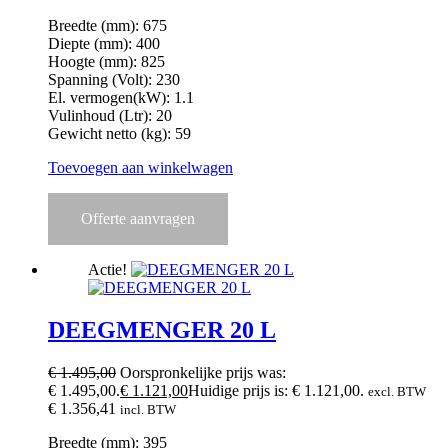
Breedte (mm): 675
Diepte (mm): 400
Hoogte (mm): 825
Spanning (Volt): 230
El. vermogen(kW): 1.1
Vulinhoud (Ltr): 20
Gewicht netto (kg): 59
Toevoegen aan winkelwagen
Offerte aanvragen
Actie!
DEEGMENGER 20 L
€
1.495,00
Oorspronkelijke prijs was:
€ 1.495,00.
€
1.121,00
Huidige prijs is: € 1.121,00.
excl. BTW
€
1.356,41
incl. BTW
Breedte (mm): 395