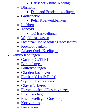
Bartscher Vitrine Koeling
Diamond
Diamond Frisdrankkoelingen
Gastronoble
Polar Koelwerkbanken
Liebherr
Topcold
TC Barkoelingen
Wijnklimaatkasten
Hoshizaki Ice Machines Accessoires
Koeltoonbanken
Afvoer Oude Koelingen
Gamko Koelingen
Gamko OUTLET
Barkoelingen
Buffetkoelingen
Glasdeurkoelingen
Flexbar (Glas & Dicht)
Separate Koelsystemen
Glazen Vriezers
Flessenkoelers / Flessenvriezers
Fustenkoelingen
Fustenkoelingen Goedkoop
Koelvitrines
Bierkoelers