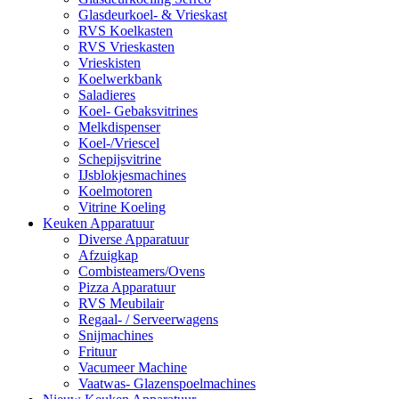
Glasdeurkoel- & Vrieskast
RVS Koelkasten
RVS Vrieskasten
Vrieskisten
Koelwerkbank
Saladieres
Koel- Gebaksvitrines
Melkdispenser
Koel-/Vriescel
Schepijsvitrine
IJsblokjesmachines
Koelmotoren
Vitrine Koeling
Keuken Apparatuur
Diverse Apparatuur
Afzuigkap
Combisteamers/Ovens
Pizza Apparatuur
RVS Meubilair
Regaal- / Serveerwagens
Snijmachines
Frituur
Vacumeer Machine
Vaatwas- Glazenspoelmachines