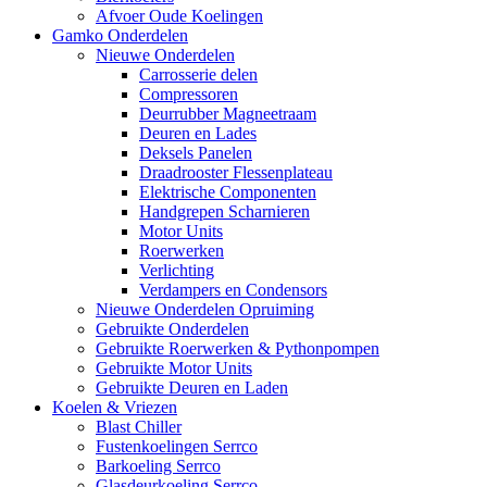
Afvoer Oude Koelingen
Gamko Onderdelen
Nieuwe Onderdelen
Carrosserie delen
Compressoren
Deurrubber Magneetraam
Deuren en Lades
Deksels Panelen
Draadrooster Flessenplateau
Elektrische Componenten
Handgrepen Scharnieren
Motor Units
Roerwerken
Verlichting
Verdampers en Condensors
Nieuwe Onderdelen Opruiming
Gebruikte Onderdelen
Gebruikte Roerwerken & Pythonpompen
Gebruikte Motor Units
Gebruikte Deuren en Laden
Koelen & Vriezen
Blast Chiller
Fustenkoelingen Serrco
Barkoeling Serrco
Glasdeurkoeling Serrco