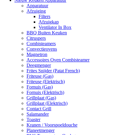
Nieuw Keuken Apparatuur
Apparatuur
Afzuiging
Filters
Afzuigkap
Ventilator In Box
BBQ Buiten Keuken
Citruspers
Combisteamers
Convectieovens
Magnetron
Accessoires Oven Combisteamer
Deegmenger
Frites Snijder (Patat French)
Friteuse (Gas)
Friteuse (Elektrisch)
Fornuis (Gas)
Fornuis (Elektrisch)
Grillplaat (Gas)
Grillplaat (Elektrisch)
Contact Grill
Salamander
Toaster
Kranen / Voorspoeldouche
Planeetmenger