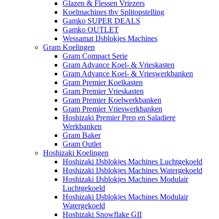
Glazen & Flessen Vriezers
Koelmachines tbv Splitopstelling
Gamko SUPER DEALS
Gamko OUTLET
Wessamat IJsblokjes Machines
Gram Koelingen
Gram Compact Serie
Gram Advance Koel- & Vrieskasten
Gram Advance Koel- & Vrieswerkbanken
Gram Premier Koelkasten
Gram Premier Vrieskasten
Gram Premier Koelwerkbanken
Gram Premier Vrieswerkbanken
Hoshizaki Premier Prep en Saladiere
Werkbanken
Gram Baker
Gram Outlet
Hoshizaki Koelingen
Hoshizaki IJsblokjes Machines Luchtgekoeld
Hoshizaki IJsblokjes Machines Watergekoeld
Hoshizaki IJsblokjes Machines Modulair
Luchtgekoeld
Hoshizaki IJsblokjes Machines Modulair
Watergekoeld
Hoshizaki Snowflake GII