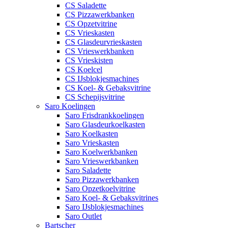
CS Saladette
CS Pizzawerkbanken
CS Opzetvitrine
CS Vrieskasten
CS Glasdeurvrieskasten
CS Vrieswerkbanken
CS Vrieskisten
CS Koelcel
CS IJsblokjesmachines
CS Koel- & Gebaksvitrine
CS Schepijsvitrine
Saro Koelingen
Saro Frisdrankkoelingen
Saro Glasdeurkoelkasten
Saro Koelkasten
Saro Vrieskasten
Saro Koelwerkbanken
Saro Vrieswerkbanken
Saro Saladette
Saro Pizzawerkbanken
Saro Opzetkoelvitrine
Saro Koel- & Gebaksvitrines
Saro IJsblokjesmachines
Saro Outlet
Bartscher