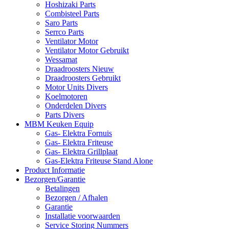
Hoshizaki Parts
Combisteel Parts
Saro Parts
Serrco Parts
Ventilator Motor
Ventilator Motor Gebruikt
Wessamat
Draadroosters Nieuw
Draadroosters Gebruikt
Motor Units Divers
Koelmotoren
Onderdelen Divers
Parts Divers
MBM Keuken Equip
Gas- Elektra Fornuis
Gas- Elektra Friteuse
Gas- Elektra Grillplaat
Gas-Elektra Friteuse Stand Alone
Product Informatie
Bezorgen/Garantie
Betalingen
Bezorgen / Afhalen
Garantie
Installatie voorwaarden
Service Storing Nummers