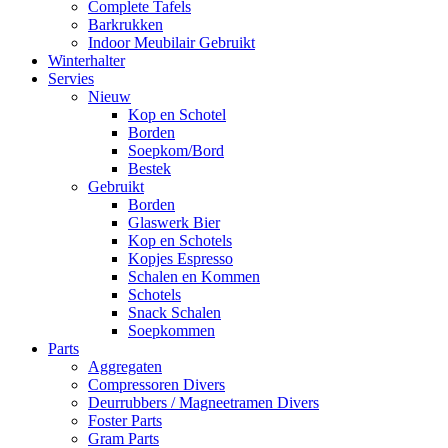
Complete Tafels
Barkrukken
Indoor Meubilair Gebruikt
Winterhalter
Servies
Nieuw
Kop en Schotel
Borden
Soepkom/Bord
Bestek
Gebruikt
Borden
Glaswerk Bier
Kop en Schotels
Kopjes Espresso
Schalen en Kommen
Schotels
Snack Schalen
Soepkommen
Parts
Aggregaten
Compressoren Divers
Deurrubbers / Magneetramen Divers
Foster Parts
Gram Parts