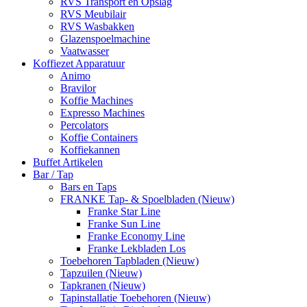
RVS Transport en Opslag
RVS Meubilair
RVS Wasbakken
Glazenspoelmachine
Vaatwasser
Koffiezet Apparatuur
Animo
Bravilor
Koffie Machines
Expresso Machines
Percolators
Koffie Containers
Koffiekannen
Buffet Artikelen
Bar / Tap
Bars en Taps
FRANKE Tap- & Spoelbladen (Nieuw)
Franke Star Line
Franke Sun Line
Franke Economy Line
Franke Lekbladen Los
Toebehoren Tapbladen (Nieuw)
Tapzuilen (Nieuw)
Tapkranen (Nieuw)
Tapinstallatie Toebehoren (Nieuw)