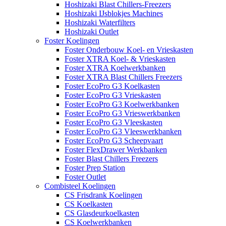
Hoshizaki Blast Chillers-Freezers
Hoshizaki IJsblokjes Machines
Hoshizaki Waterfilters
Hoshizaki Outlet
Foster Koelingen
Foster Onderbouw Koel- en Vrieskasten
Foster XTRA Koel- & Vrieskasten
Foster XTRA Koelwerkbanken
Foster XTRA Blast Chillers Freezers
Foster EcoPro G3 Koelkasten
Foster EcoPro G3 Vrieskasten
Foster EcoPro G3 Koelwerkbanken
Foster EcoPro G3 Vrieswerkbanken
Foster EcoPro G3 Vleeskasten
Foster EcoPro G3 Vleeswerkbanken
Foster EcoPro G3 Scheepvaart
Foster FlexDrawer Werkbanken
Foster Blast Chillers Freezers
Foster Prep Station
Foster Outlet
Combisteel Koelingen
CS Frisdrank Koelingen
CS Koelkasten
CS Glasdeurkoelkasten
CS Koelwerkbanken