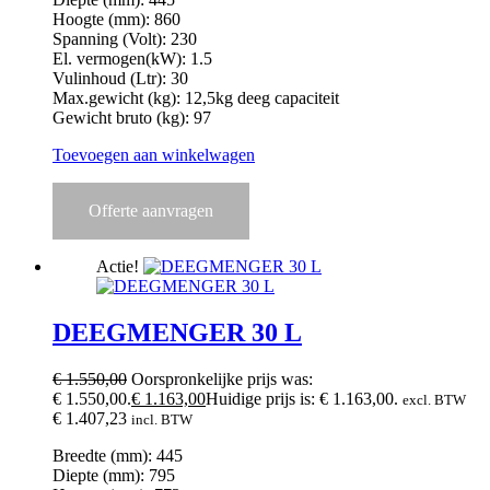
Hoogte (mm): 860
Spanning (Volt): 230
El. vermogen(kW): 1.5
Vulinhoud (Ltr): 30
Max.gewicht (kg): 12,5kg deeg capaciteit
Gewicht bruto (kg): 97
Toevoegen aan winkelwagen
Offerte aanvragen
Actie!
DEEGMENGER 30 L
€
1.550,00
Oorspronkelijke prijs was:
€ 1.550,00.
€
1.163,00
Huidige prijs is: € 1.163,00.
excl. BTW
€
1.407,23
incl. BTW
Breedte (mm): 445
Diepte (mm): 795