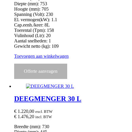
Diepte (mm): 753
Hoogte (mm): 705
Spanning (Volt): 230
El. vermogen(kW): 1.1
Cap.eenh./keer: 8L
Toerental (Tpm): 158
Vulinhoud (Ltr): 20
Aantal snelheden: 1
Gewicht netto (kg): 109
Toevoegen aan winkelwagen
Offerte aanvragen
DEEGMENGER 30 L
€
1.220,00
excl. BTW
€
1.476,20
incl. BTW
Breedte (mm): 730
Diepte (mm): 445