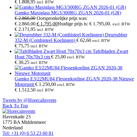
€
1.808,95
incl. BTW
Gamko Maxiglass MG3/300RG ZGAN 2026-01 (GR)
€
2.860,00
Oorspronkelijke prijs was:
€ 2.860,00.
€
1.795,00
Huidige prijs is: € 1.795,00.
excl. BTW
€
2.171,95
incl. BTW
Deurrubber
332-M (Combisteel Koelingen)
€
62,60
excl. BTW
€
75,75
incl. BTW
Tafelbladen Zwart
Hout 70x70x3 cm
€
25,00
excl. BTW
€
30,25
incl. BTW
Gamko E3/22MU84 Flessenkoeling ZGAN 2020-38 Nieuwe
Motorunit
€
1.250,00
excl. BTW
€
1.512,50
incl. BTW
Tweets by @HorecaInvents
Back To Top
Havenkade 23
1775 BA Middenmeer
Nederland
Tel: +31 (0) 6 53 23 60 81