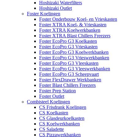
Hoshizaki Waterfilters
Hoshizaki Outlet
Foster Koelingen
Foster Onderbouw Koel- en Vrieskasten
Foster XTRA Koel- & Vrieskasten
Foster XTRA Koelwerkbanken
Foster XTRA Blast Chillers Freezers
Foster EcoPro G3 Koelkasten
Foster EcoPro G3 Vrieskasten
Foster EcoPro G3 Koelwerkbanken
Foster EcoPro G3 Vrieswerkbanken
Foster EcoPro G3 Vleeskasten
Foster EcoPro G3 Vleeswerkbanken
Foster EcoPro G3 Scheepvaart
Foster FlexDrawer Werkbanken
Foster Blast Chillers Freezers
Foster Prep Station
Foster Outlet
Combisteel Koelingen
CS Frisdrank Koelingen
CS Koelkasten
CS Glasdeurkoelkasten
CS Koelwerkbanken
CS Saladette
CS Pizzawerkbanken