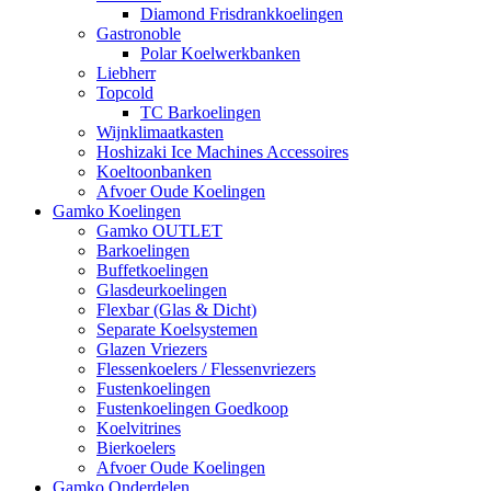
Diamond Frisdrankkoelingen
Gastronoble
Polar Koelwerkbanken
Liebherr
Topcold
TC Barkoelingen
Wijnklimaatkasten
Hoshizaki Ice Machines Accessoires
Koeltoonbanken
Afvoer Oude Koelingen
Gamko Koelingen
Gamko OUTLET
Barkoelingen
Buffetkoelingen
Glasdeurkoelingen
Flexbar (Glas & Dicht)
Separate Koelsystemen
Glazen Vriezers
Flessenkoelers / Flessenvriezers
Fustenkoelingen
Fustenkoelingen Goedkoop
Koelvitrines
Bierkoelers
Afvoer Oude Koelingen
Gamko Onderdelen