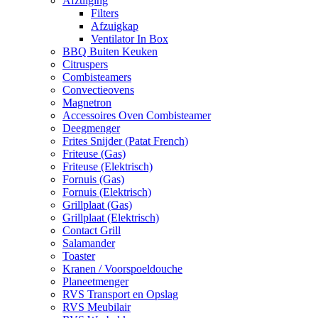
Afzuiging
Filters
Afzuigkap
Ventilator In Box
BBQ Buiten Keuken
Citruspers
Combisteamers
Convectieovens
Magnetron
Accessoires Oven Combisteamer
Deegmenger
Frites Snijder (Patat French)
Friteuse (Gas)
Friteuse (Elektrisch)
Fornuis (Gas)
Fornuis (Elektrisch)
Grillplaat (Gas)
Grillplaat (Elektrisch)
Contact Grill
Salamander
Toaster
Kranen / Voorspoeldouche
Planeetmenger
RVS Transport en Opslag
RVS Meubilair