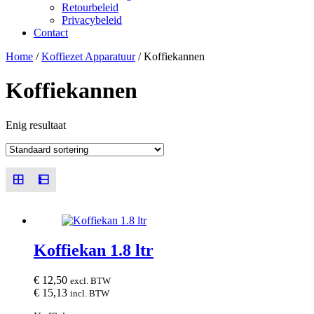
Retourbeleid
Privacybeleid
Contact
Close
Close
Home
/
Koffiezet Apparatuur
/ Koffiekannen
Menu
Cart
Koffiekannen
Enig resultaat
Koffiekan 1.8 ltr
€
12,50
excl. BTW
€
15,13
incl. BTW