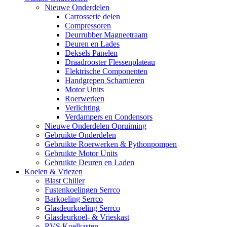
Nieuwe Onderdelen
Carrosserie delen
Compressoren
Deurrubber Magneetraam
Deuren en Lades
Deksels Panelen
Draadrooster Flessenplateau
Elektrische Componenten
Handgrepen Scharnieren
Motor Units
Roerwerken
Verlichting
Verdampers en Condensors
Nieuwe Onderdelen Opruiming
Gebruikte Onderdelen
Gebruikte Roerwerken & Pythonpompen
Gebruikte Motor Units
Gebruikte Deuren en Laden
Koelen & Vriezen
Blast Chiller
Fustenkoelingen Serrco
Barkoeling Serrco
Glasdeurkoeling Serrco
Glasdeurkoel- & Vrieskast
RVS Koelkasten