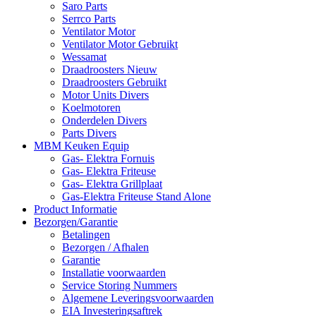
Saro Parts
Serrco Parts
Ventilator Motor
Ventilator Motor Gebruikt
Wessamat
Draadroosters Nieuw
Draadroosters Gebruikt
Motor Units Divers
Koelmotoren
Onderdelen Divers
Parts Divers
MBM Keuken Equip
Gas- Elektra Fornuis
Gas- Elektra Friteuse
Gas- Elektra Grillplaat
Gas-Elektra Friteuse Stand Alone
Product Informatie
Bezorgen/Garantie
Betalingen
Bezorgen / Afhalen
Garantie
Installatie voorwaarden
Service Storing Nummers
Algemene Leveringsvoorwaarden
EIA Investeringsaftrek