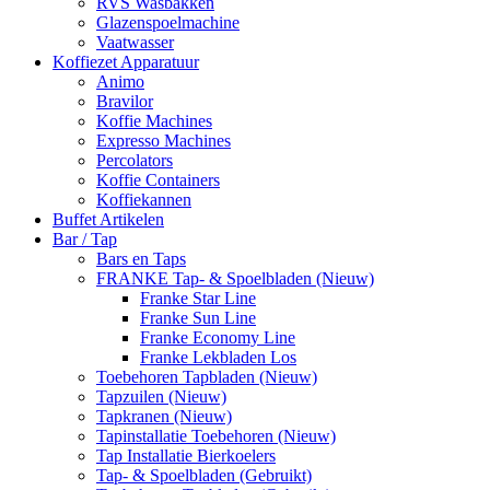
RVS Wasbakken
Glazenspoelmachine
Vaatwasser
Koffiezet Apparatuur
Animo
Bravilor
Koffie Machines
Expresso Machines
Percolators
Koffie Containers
Koffiekannen
Buffet Artikelen
Bar / Tap
Bars en Taps
FRANKE Tap- & Spoelbladen (Nieuw)
Franke Star Line
Franke Sun Line
Franke Economy Line
Franke Lekbladen Los
Toebehoren Tapbladen (Nieuw)
Tapzuilen (Nieuw)
Tapkranen (Nieuw)
Tapinstallatie Toebehoren (Nieuw)
Tap Installatie Bierkoelers
Tap- & Spoelbladen (Gebruikt)