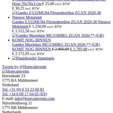
Hout 70x70x3 cm
€
25,00
excl. BTW
€
30,25
incl. BTW
Gamko E3/22MU84 Flessenkoeling ZGAN 2020-38 Nieuwe
Motorunit
€
1.250,00
excl. BTW
€
1.512,50
incl. BTW
Gamko Maxiglass MG3/300RG ZGAN 2026-** (GR)
Oorspronkelijke
Huidige
KOMT NOG BINNEN
€
2.860,00
€
1.795,00
excl. BTW
prijs
prijs
€
2.171,95
incl. BTW
was:
is:
Spareparts
€ 2.860,00.
€ 1.795,00.
Tweets by @HorecaInvents
Back
To
Havenkade 23
Top
1775 BA Middenmeer
Nederland
Tel: +31 (0) 6 53 23 60 81
Tel: +34 6 09 17 04 65 (ES)
E-mail:
info@horecainvents.com
Nijverheidsweg 11
1775 BB Middenmeer
Netherlands