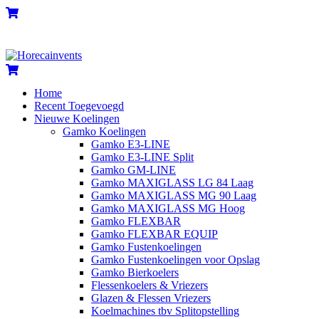
Skip
Menu
Cart
to
content
Cart
Home
Recent Toegevoegd
Nieuwe Koelingen
Gamko Koelingen
Gamko E3-LINE
Gamko E3-LINE Split
Gamko GM-LINE
Gamko MAXIGLASS LG 84 Laag
Gamko MAXIGLASS MG 90 Laag
Gamko MAXIGLASS MG Hoog
Gamko FLEXBAR
Gamko FLEXBAR EQUIP
Gamko Fustenkoelingen
Gamko Fustenkoelingen voor Opslag
Gamko Bierkoelers
Flessenkoelers & Vriezers
Glazen & Flessen Vriezers
Koelmachines tbv Splitopstelling