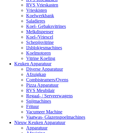
RVS Vrieskasten
Vrieskisten
Koelwerkbank
Saladieres
Koel- Gebaksvitrines
Melkdispenser
Koel-/Vriescel
Schepijsvitrine
IJsblokjesmachines
Koelmotoren
Vitrine Koeling
Keuken Apparatuur
Diverse Apparatuur
Afzuigkap
Combisteamers/Ovens
Pizza Apparatuur
RVS Meubilair
Regaal- / Serveerwagens
Snijmachines
Frituur
Vacumeer Machine
Vaatwas- Glazenspoelmachines
Nieuw Keuken Apparatuur
Apparatuur