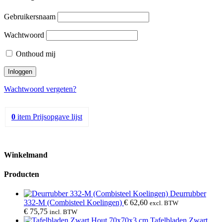
Gebruikersnaam
Wachtwoord
Onthoud mij
Wachtwoord vergeten?
0
item
Prijsopgave lijst
Winkelmand
Producten
Deurrubber
332-M (Combisteel Koelingen)
€
62,60
excl. BTW
€
75,75
incl. BTW
Tafelbladen Zwart