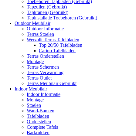
Toebehoren Tapbladen (Gebruikt)
Tapzuilen (Gebruikt)
Tapkranen (Gebruikt)
Tapinstallatie Toebehoren (Gebruikt)
Outdoor Meubilair
Outdoor Informatie
Terras Stoelen
Werzalit Terras Tafelbladen
Top 20/50 Tafelbladen
Carino Tafelbladen
Terras Onderstellen
Montage
Terras Schermen
Terras Verwarming
Terras Outlet
Terras Meubilair Gebruikt
Indoor Meubilair
Indoor Informatie
Montage
Stoelen
Wand-Banken
Tafelbladen
Onderstellen
Complete Tafels
Barkrukken