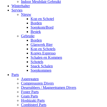
Indoor Meubilair Gebruikt
Winterhalter
Servies
Nieuw
Kop en Schotel
Borden
Soepkom/Bord
Bestek
Gebruikt
Borden
Glaswerk Bier
Kop en Schotels
Kopjes Espresso
Schalen en Kommen
Schotels
Snack Schalen
Soepkommen
Parts
Aggregaten
Compressoren Divers
Deurrubbers / Magneetramen Divers
Foster Parts
Gram Parts
Hoshizaki Parts
Combisteel Parts