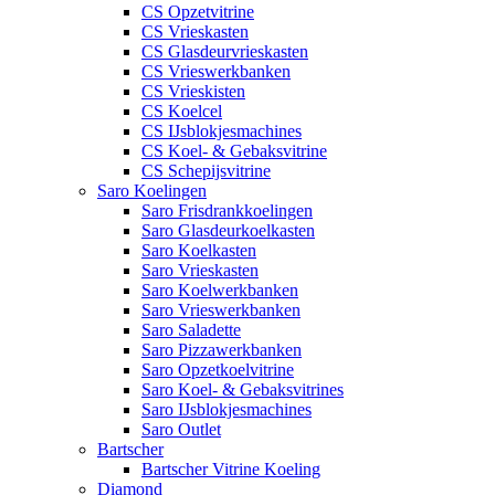
CS Opzetvitrine
CS Vrieskasten
CS Glasdeurvrieskasten
CS Vrieswerkbanken
CS Vrieskisten
CS Koelcel
CS IJsblokjesmachines
CS Koel- & Gebaksvitrine
CS Schepijsvitrine
Saro Koelingen
Saro Frisdrankkoelingen
Saro Glasdeurkoelkasten
Saro Koelkasten
Saro Vrieskasten
Saro Koelwerkbanken
Saro Vrieswerkbanken
Saro Saladette
Saro Pizzawerkbanken
Saro Opzetkoelvitrine
Saro Koel- & Gebaksvitrines
Saro IJsblokjesmachines
Saro Outlet
Bartscher
Bartscher Vitrine Koeling
Diamond