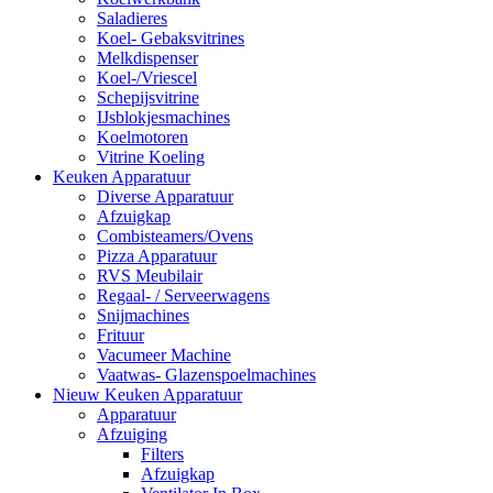
Saladieres
Koel- Gebaksvitrines
Melkdispenser
Koel-/Vriescel
Schepijsvitrine
IJsblokjesmachines
Koelmotoren
Vitrine Koeling
Keuken Apparatuur
Diverse Apparatuur
Afzuigkap
Combisteamers/Ovens
Pizza Apparatuur
RVS Meubilair
Regaal- / Serveerwagens
Snijmachines
Frituur
Vacumeer Machine
Vaatwas- Glazenspoelmachines
Nieuw Keuken Apparatuur
Apparatuur
Afzuiging
Filters
Afzuigkap