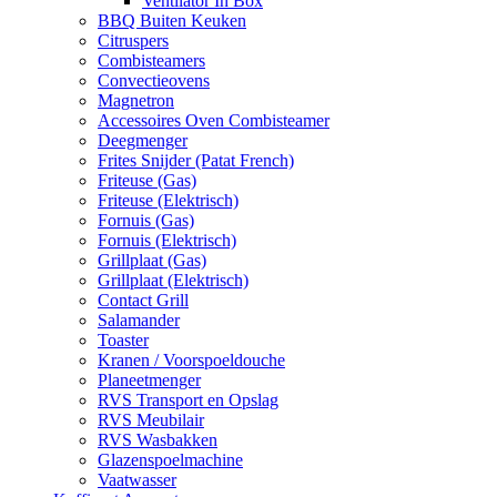
Ventilator In Box
BBQ Buiten Keuken
Citruspers
Combisteamers
Convectieovens
Magnetron
Accessoires Oven Combisteamer
Deegmenger
Frites Snijder (Patat French)
Friteuse (Gas)
Friteuse (Elektrisch)
Fornuis (Gas)
Fornuis (Elektrisch)
Grillplaat (Gas)
Grillplaat (Elektrisch)
Contact Grill
Salamander
Toaster
Kranen / Voorspoeldouche
Planeetmenger
RVS Transport en Opslag
RVS Meubilair
RVS Wasbakken
Glazenspoelmachine
Vaatwasser