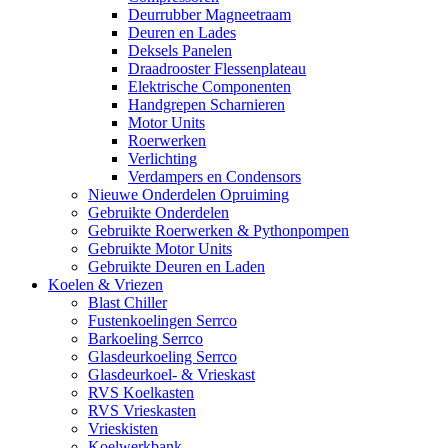
Deurrubber Magneetraam
Deuren en Lades
Deksels Panelen
Draadrooster Flessenplateau
Elektrische Componenten
Handgrepen Scharnieren
Motor Units
Roerwerken
Verlichting
Verdampers en Condensors
Nieuwe Onderdelen Opruiming
Gebruikte Onderdelen
Gebruikte Roerwerken & Pythonpompen
Gebruikte Motor Units
Gebruikte Deuren en Laden
Koelen & Vriezen
Blast Chiller
Fustenkoelingen Serrco
Barkoeling Serrco
Glasdeurkoeling Serrco
Glasdeurkoel- & Vrieskast
RVS Koelkasten
RVS Vrieskasten
Vrieskisten
Koelwerkbank