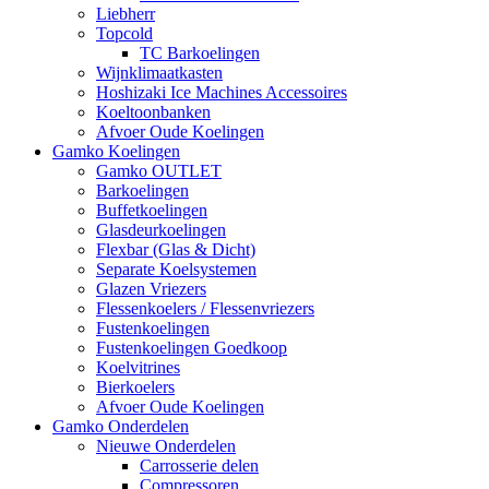
Liebherr
Topcold
TC Barkoelingen
Wijnklimaatkasten
Hoshizaki Ice Machines Accessoires
Koeltoonbanken
Afvoer Oude Koelingen
Gamko Koelingen
Gamko OUTLET
Barkoelingen
Buffetkoelingen
Glasdeurkoelingen
Flexbar (Glas & Dicht)
Separate Koelsystemen
Glazen Vriezers
Flessenkoelers / Flessenvriezers
Fustenkoelingen
Fustenkoelingen Goedkoop
Koelvitrines
Bierkoelers
Afvoer Oude Koelingen
Gamko Onderdelen
Nieuwe Onderdelen
Carrosserie delen
Compressoren