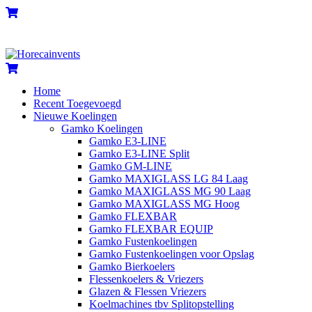
Skip
Menu
Cart
to
content
Cart
Home
Recent Toegevoegd
Nieuwe Koelingen
Gamko Koelingen
Gamko E3-LINE
Gamko E3-LINE Split
Gamko GM-LINE
Gamko MAXIGLASS LG 84 Laag
Gamko MAXIGLASS MG 90 Laag
Gamko MAXIGLASS MG Hoog
Gamko FLEXBAR
Gamko FLEXBAR EQUIP
Gamko Fustenkoelingen
Gamko Fustenkoelingen voor Opslag
Gamko Bierkoelers
Flessenkoelers & Vriezers
Glazen & Flessen Vriezers
Koelmachines tbv Splitopstelling