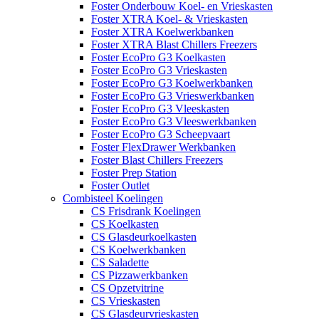
Foster Onderbouw Koel- en Vrieskasten
Foster XTRA Koel- & Vrieskasten
Foster XTRA Koelwerkbanken
Foster XTRA Blast Chillers Freezers
Foster EcoPro G3 Koelkasten
Foster EcoPro G3 Vrieskasten
Foster EcoPro G3 Koelwerkbanken
Foster EcoPro G3 Vrieswerkbanken
Foster EcoPro G3 Vleeskasten
Foster EcoPro G3 Vleeswerkbanken
Foster EcoPro G3 Scheepvaart
Foster FlexDrawer Werkbanken
Foster Blast Chillers Freezers
Foster Prep Station
Foster Outlet
Combisteel Koelingen
CS Frisdrank Koelingen
CS Koelkasten
CS Glasdeurkoelkasten
CS Koelwerkbanken
CS Saladette
CS Pizzawerkbanken
CS Opzetvitrine
CS Vrieskasten
CS Glasdeurvrieskasten