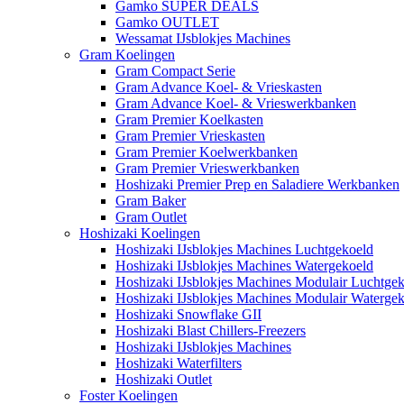
Gamko SUPER DEALS
Gamko OUTLET
Wessamat IJsblokjes Machines
Gram Koelingen
Gram Compact Serie
Gram Advance Koel- & Vrieskasten
Gram Advance Koel- & Vrieswerkbanken
Gram Premier Koelkasten
Gram Premier Vrieskasten
Gram Premier Koelwerkbanken
Gram Premier Vrieswerkbanken
Hoshizaki Premier Prep en Saladiere Werkbanken
Gram Baker
Gram Outlet
Hoshizaki Koelingen
Hoshizaki IJsblokjes Machines Luchtgekoeld
Hoshizaki IJsblokjes Machines Watergekoeld
Hoshizaki IJsblokjes Machines Modulair Luchtge
Hoshizaki IJsblokjes Machines Modulair Waterge
Hoshizaki Snowflake GII
Hoshizaki Blast Chillers-Freezers
Hoshizaki IJsblokjes Machines
Hoshizaki Waterfilters
Hoshizaki Outlet
Foster Koelingen