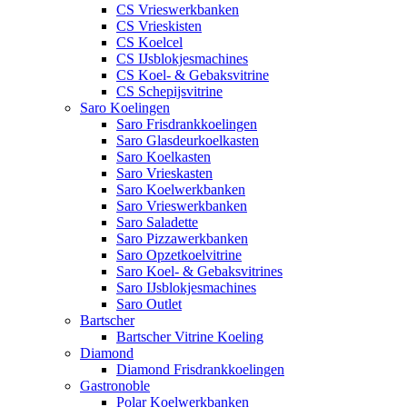
CS Vrieswerkbanken
CS Vrieskisten
CS Koelcel
CS IJsblokjesmachines
CS Koel- & Gebaksvitrine
CS Schepijsvitrine
Saro Koelingen
Saro Frisdrankkoelingen
Saro Glasdeurkoelkasten
Saro Koelkasten
Saro Vrieskasten
Saro Koelwerkbanken
Saro Vrieswerkbanken
Saro Saladette
Saro Pizzawerkbanken
Saro Opzetkoelvitrine
Saro Koel- & Gebaksvitrines
Saro IJsblokjesmachines
Saro Outlet
Bartscher
Bartscher Vitrine Koeling
Diamond
Diamond Frisdrankkoelingen
Gastronoble
Polar Koelwerkbanken