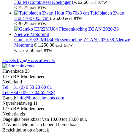
€ 2.860,00.
€ 1.795,00.
332-M (Combisteel Koelingen)
€
62,60
excl. BTW
€
75,75
incl. BTW
Tafelbladen Zwart
Hout 70x70x3 cm
€
25,00
excl. BTW
€
30,25
incl. BTW
Gamko E3/22MU84 Flessenkoeling ZGAN 2020-38 Nieuwe
Motorunit
€
1.250,00
excl. BTW
€
1.512,50
incl. BTW
Tweets by @HorecaInvents
Back
To
Havenkade 23
Top
1775 BA Middenmeer
Nederland
Tel: +31 (0) 6 53 23 60 81
Tel: +34 6 09 17 04 65 (ES)
E-mail:
info@horecainvents.com
Nijverheidsweg 11
1775 BB Middenmeer
Netherlands
Dagelijks bereikbaar van 10.00 tot 18.00 uur.
s' Avonds telefonisch beperkt bereikbaar.
Bezichtiging op afspraak