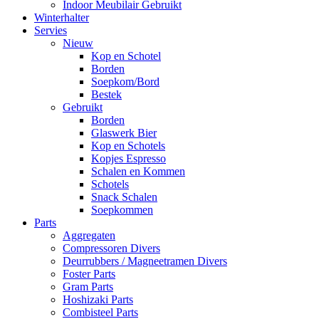
Indoor Meubilair Gebruikt
Winterhalter
Servies
Nieuw
Kop en Schotel
Borden
Soepkom/Bord
Bestek
Gebruikt
Borden
Glaswerk Bier
Kop en Schotels
Kopjes Espresso
Schalen en Kommen
Schotels
Snack Schalen
Soepkommen
Parts
Aggregaten
Compressoren Divers
Deurrubbers / Magneetramen Divers
Foster Parts
Gram Parts
Hoshizaki Parts
Combisteel Parts