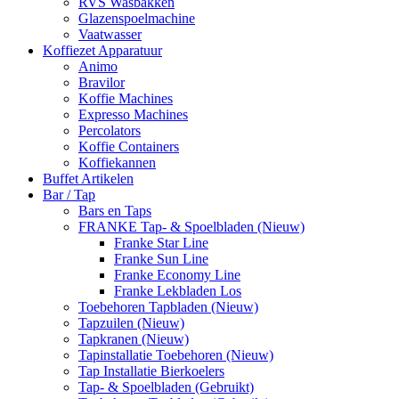
RVS Wasbakken
Glazenspoelmachine
Vaatwasser
Koffiezet Apparatuur
Animo
Bravilor
Koffie Machines
Expresso Machines
Percolators
Koffie Containers
Koffiekannen
Buffet Artikelen
Bar / Tap
Bars en Taps
FRANKE Tap- & Spoelbladen (Nieuw)
Franke Star Line
Franke Sun Line
Franke Economy Line
Franke Lekbladen Los
Toebehoren Tapbladen (Nieuw)
Tapzuilen (Nieuw)
Tapkranen (Nieuw)
Tapinstallatie Toebehoren (Nieuw)
Tap Installatie Bierkoelers
Tap- & Spoelbladen (Gebruikt)