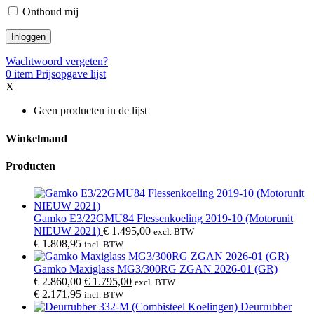
Onthoud mij
Wachtwoord vergeten?
0
item
Prijsopgave lijst
X
Geen producten in de lijst
Winkelmand
Producten
Gamko E3/22GMU84 Flessenkoeling 2019-10 (Motorunit
NIEUW 2021)
€
1.495,00
excl. BTW
€
1.808,95
incl. BTW
Gamko Maxiglass MG3/300RG ZGAN 2026-01 (GR)
Oorspronkelijke
Huidige
€
2.860,00
€
1.795,00
excl. BTW
prijs
prijs
€
2.171,95
incl. BTW
was:
is:
Deurrubber