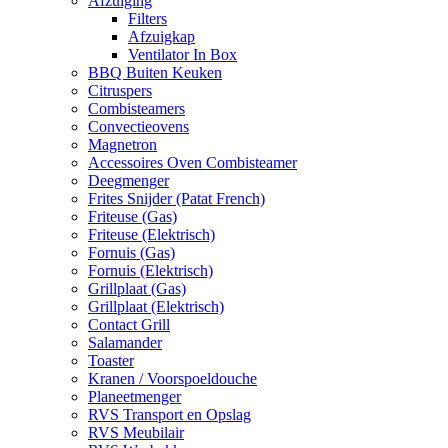
Afzuiging
Filters
Afzuigkap
Ventilator In Box
BBQ Buiten Keuken
Citruspers
Combisteamers
Convectieovens
Magnetron
Accessoires Oven Combisteamer
Deegmenger
Frites Snijder (Patat French)
Friteuse (Gas)
Friteuse (Elektrisch)
Fornuis (Gas)
Fornuis (Elektrisch)
Grillplaat (Gas)
Grillplaat (Elektrisch)
Contact Grill
Salamander
Toaster
Kranen / Voorspoeldouche
Planeetmenger
RVS Transport en Opslag
RVS Meubilair