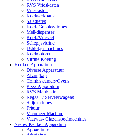
RVS Vrieskasten
Vrieskisten
Koelwerkbank
Saladieres
Koel- Gebaksvitrines
Melkdispenser
Koel-/Vriescel
Schepijsvitrine
IJsblokjesmachines
Koelmotoren
Vitrine Koeling
Keuken Apparatuur
Diverse Apparatuur
Afzuigkap
Combisteamers/Ovens
Pizza Apparatuur
RVS Meubilair
Regaal- / Serveerwagens
Snijmachines
Frituur
Vacumeer Machine
Vaatwas- Glazenspoelmachines
Nieuw Keuken Apparatuur
Apparatuur