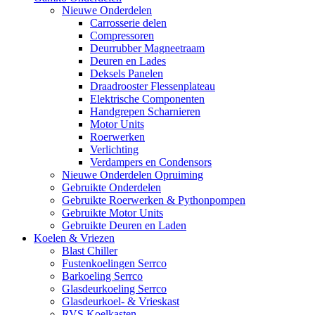
Nieuwe Onderdelen
Carrosserie delen
Compressoren
Deurrubber Magneetraam
Deuren en Lades
Deksels Panelen
Draadrooster Flessenplateau
Elektrische Componenten
Handgrepen Scharnieren
Motor Units
Roerwerken
Verlichting
Verdampers en Condensors
Nieuwe Onderdelen Opruiming
Gebruikte Onderdelen
Gebruikte Roerwerken & Pythonpompen
Gebruikte Motor Units
Gebruikte Deuren en Laden
Koelen & Vriezen
Blast Chiller
Fustenkoelingen Serrco
Barkoeling Serrco
Glasdeurkoeling Serrco
Glasdeurkoel- & Vrieskast
RVS Koelkasten