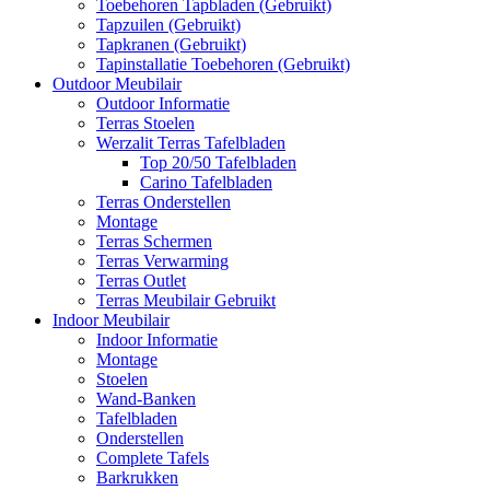
Toebehoren Tapbladen (Gebruikt)
Tapzuilen (Gebruikt)
Tapkranen (Gebruikt)
Tapinstallatie Toebehoren (Gebruikt)
Outdoor Meubilair
Outdoor Informatie
Terras Stoelen
Werzalit Terras Tafelbladen
Top 20/50 Tafelbladen
Carino Tafelbladen
Terras Onderstellen
Montage
Terras Schermen
Terras Verwarming
Terras Outlet
Terras Meubilair Gebruikt
Indoor Meubilair
Indoor Informatie
Montage
Stoelen
Wand-Banken
Tafelbladen
Onderstellen
Complete Tafels
Barkrukken