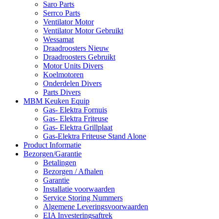
Saro Parts
Serrco Parts
Ventilator Motor
Ventilator Motor Gebruikt
Wessamat
Draadroosters Nieuw
Draadroosters Gebruikt
Motor Units Divers
Koelmotoren
Onderdelen Divers
Parts Divers
MBM Keuken Equip
Gas- Elektra Fornuis
Gas- Elektra Friteuse
Gas- Elektra Grillplaat
Gas-Elektra Friteuse Stand Alone
Product Informatie
Bezorgen/Garantie
Betalingen
Bezorgen / Afhalen
Garantie
Installatie voorwaarden
Service Storing Nummers
Algemene Leveringsvoorwaarden
EIA Investeringsaftrek