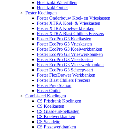
Hoshizaki Waterfilters
Hoshizaki Outlet
Foster Koelingen
Foster Onderbouw Koel- en Vrieskasten
Foster XTRA Koel- & Vrieskasten
Foster XTRA Koelwerkbanken
Foster XTRA Blast Chillers Freezers
Foster EcoPro G3 Koelkasten
Foster EcoPro G3 Vrieskasten
Foster EcoPro G3 Koelwerkbanken
Foster EcoPro G3 Vrieswerkbanken
Foster EcoPro G3 Vleeskasten
Foster EcoPro G3 Vleeswerkbanken
Foster EcoPro G3 Scheepvaart
Foster FlexDrawer Werkbanken
Foster Blast Chillers Freezers
Foster Prep Station
Foster Outlet
Combisteel Koelingen
CS Frisdrank Koelingen
CS Koelkasten
CS Glasdeurkoelkasten
CS Koelwerkbanken
CS Saladette
CS Pizzawerkbanken