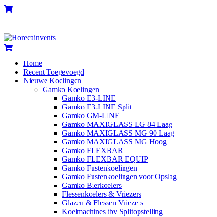
Skip
Menu
Cart
to
content
Cart
Home
Recent Toegevoegd
Nieuwe Koelingen
Gamko Koelingen
Gamko E3-LINE
Gamko E3-LINE Split
Gamko GM-LINE
Gamko MAXIGLASS LG 84 Laag
Gamko MAXIGLASS MG 90 Laag
Gamko MAXIGLASS MG Hoog
Gamko FLEXBAR
Gamko FLEXBAR EQUIP
Gamko Fustenkoelingen
Gamko Fustenkoelingen voor Opslag
Gamko Bierkoelers
Flessenkoelers & Vriezers
Glazen & Flessen Vriezers
Koelmachines tbv Splitopstelling