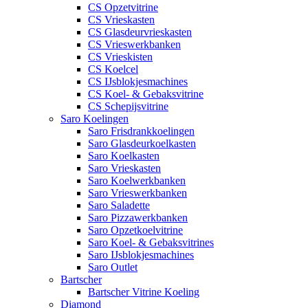
CS Opzetvitrine
CS Vrieskasten
CS Glasdeurvrieskasten
CS Vrieswerkbanken
CS Vrieskisten
CS Koelcel
CS IJsblokjesmachines
CS Koel- & Gebaksvitrine
CS Schepijsvitrine
Saro Koelingen
Saro Frisdrankkoelingen
Saro Glasdeurkoelkasten
Saro Koelkasten
Saro Vrieskasten
Saro Koelwerkbanken
Saro Vrieswerkbanken
Saro Saladette
Saro Pizzawerkbanken
Saro Opzetkoelvitrine
Saro Koel- & Gebaksvitrines
Saro IJsblokjesmachines
Saro Outlet
Bartscher
Bartscher Vitrine Koeling
Diamond