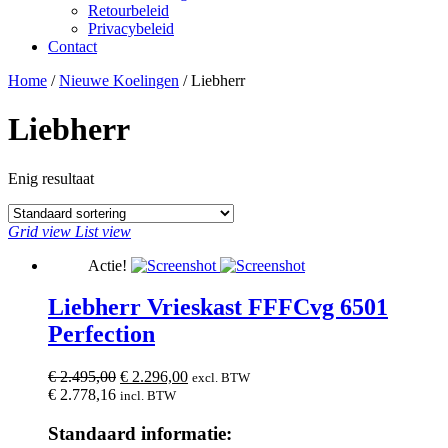
Retourbeleid
Privacybeleid
Contact
Close
Close
Home
/
Nieuwe Koelingen
/ Liebherr
Menu
Cart
Liebherr
Enig resultaat
Grid view
List view
Actie!
Liebherr Vrieskast FFFCvg 6501
Perfection
Oorspronkelijke
Huidige
€
2.495,00
€
2.296,00
excl. BTW
prijs
prijs
€
2.778,16
incl. BTW
was:
is:
€ 2.495,00.
€ 2.296,00.
Standaard informatie: