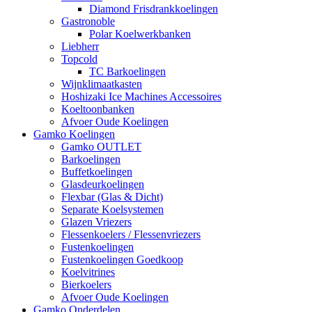
Diamond Frisdrankkoelingen
Gastronoble
Polar Koelwerkbanken
Liebherr
Topcold
TC Barkoelingen
Wijnklimaatkasten
Hoshizaki Ice Machines Accessoires
Koeltoonbanken
Afvoer Oude Koelingen
Gamko Koelingen
Gamko OUTLET
Barkoelingen
Buffetkoelingen
Glasdeurkoelingen
Flexbar (Glas & Dicht)
Separate Koelsystemen
Glazen Vriezers
Flessenkoelers / Flessenvriezers
Fustenkoelingen
Fustenkoelingen Goedkoop
Koelvitrines
Bierkoelers
Afvoer Oude Koelingen
Gamko Onderdelen