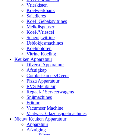
Vrieskisten
Koelwerkbank
Saladieres
Koel- Gebaksvitrines
Melkdispenser
Koel-/Vriescel
Schepijsvitrine
IJsblokjesmachines
Koelmotoren
Vitrine Koeling
Keuken Apparatuur
Diverse Apparatuur
Afzuigkap
Combisteamers/Ovens
Pizza Apparatuur
RVS Meubilair
Regaal- / Serveerwagens
Snijmachines
Frituur
Vacumeer Machine
Vaatwas- Glazenspoelmachines
Nieuw Keuken Apparatuur
Apparatuur
Afzuiging