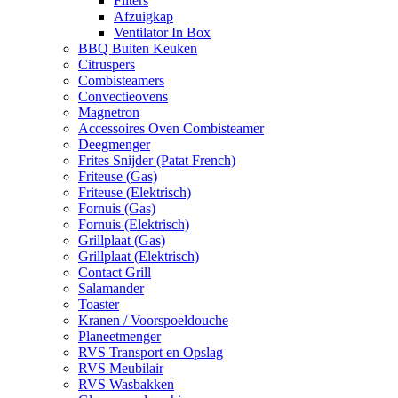
Filters
Afzuigkap
Ventilator In Box
BBQ Buiten Keuken
Citruspers
Combisteamers
Convectieovens
Magnetron
Accessoires Oven Combisteamer
Deegmenger
Frites Snijder (Patat French)
Friteuse (Gas)
Friteuse (Elektrisch)
Fornuis (Gas)
Fornuis (Elektrisch)
Grillplaat (Gas)
Grillplaat (Elektrisch)
Contact Grill
Salamander
Toaster
Kranen / Voorspoeldouche
Planeetmenger
RVS Transport en Opslag
RVS Meubilair
RVS Wasbakken