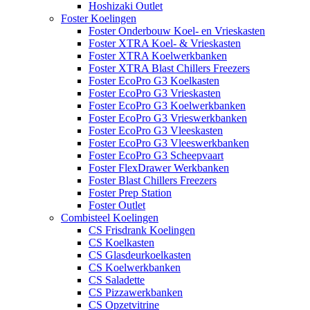
Hoshizaki Outlet
Foster Koelingen
Foster Onderbouw Koel- en Vrieskasten
Foster XTRA Koel- & Vrieskasten
Foster XTRA Koelwerkbanken
Foster XTRA Blast Chillers Freezers
Foster EcoPro G3 Koelkasten
Foster EcoPro G3 Vrieskasten
Foster EcoPro G3 Koelwerkbanken
Foster EcoPro G3 Vrieswerkbanken
Foster EcoPro G3 Vleeskasten
Foster EcoPro G3 Vleeswerkbanken
Foster EcoPro G3 Scheepvaart
Foster FlexDrawer Werkbanken
Foster Blast Chillers Freezers
Foster Prep Station
Foster Outlet
Combisteel Koelingen
CS Frisdrank Koelingen
CS Koelkasten
CS Glasdeurkoelkasten
CS Koelwerkbanken
CS Saladette
CS Pizzawerkbanken
CS Opzetvitrine