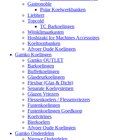
Gastronoble
Polar Koelwerkbanken
Liebherr
Topcold
TC Barkoelingen
Wijnklimaatkasten
Hoshizaki Ice Machines Accessoires
Koeltoonbanken
Afvoer Oude Koelingen
Gamko Koelingen
Gamko OUTLET
Barkoelingen
Buffetkoelingen
Glasdeurkoelingen
Flexbar (Glas & Dicht)
Separate Koelsystemen
Glazen Vriezers
Flessenkoelers / Flessenvriezers
Fustenkoelingen
Fustenkoelingen Goedkoop
Koelvitrines
Bierkoelers
Afvoer Oude Koelingen
Gamko Onderdelen
Nieuwe Onderdelen