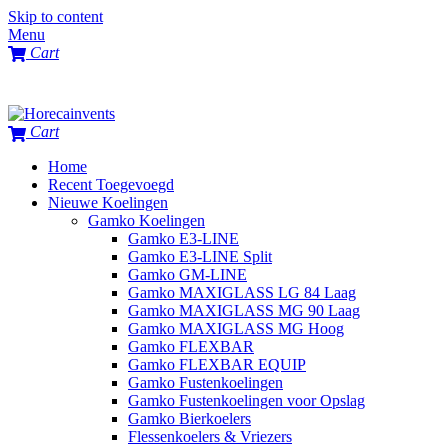
Skip to content
Menu
Cart
Cart
Home
Recent Toegevoegd
Nieuwe Koelingen
Gamko Koelingen
Gamko E3-LINE
Gamko E3-LINE Split
Gamko GM-LINE
Gamko MAXIGLASS LG 84 Laag
Gamko MAXIGLASS MG 90 Laag
Gamko MAXIGLASS MG Hoog
Gamko FLEXBAR
Gamko FLEXBAR EQUIP
Gamko Fustenkoelingen
Gamko Fustenkoelingen voor Opslag
Gamko Bierkoelers
Flessenkoelers & Vriezers