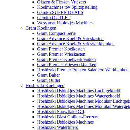
Glazen & Flessen Vriezers
Koelmachines tbv Splitopstelling
Gamko SUPER DEALS
Gamko OUTLET
Wessamat IJsblokjes Machines
Gram Koelingen
Gram Compact Serie
Gram Advance Koel- & Vrieskasten
Gram Advance Koel- & Vrieswerkbanken
Gram Premier Koelkasten
Gram Premier Vrieskasten
Gram Premier Koelwerkbanken
Gram Premier Vrieswerkbanken
Hoshizaki Premier Prep en Saladiere Werkbanken
Gram Baker
Gram Outlet
Hoshizaki Koelingen
Hoshizaki IJsblokjes Machines Luchtgekoeld
Hoshizaki IJsblokjes Machines Watergekoeld
Hoshizaki IJsblokjes Machines Modulair Luchtge
Hoshizaki IJsblokjes Machines Modulair Waterge
Hoshizaki Snowflake GII
Hoshizaki Blast Chillers-Freezers
Hoshizaki IJsblokjes Machines
Hoshizaki Waterfilters