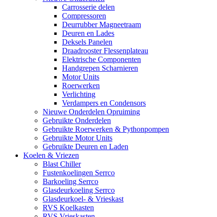
Carrosserie delen
Compressoren
Deurrubber Magneetraam
Deuren en Lades
Deksels Panelen
Draadrooster Flessenplateau
Elektrische Componenten
Handgrepen Scharnieren
Motor Units
Roerwerken
Verlichting
Verdampers en Condensors
Nieuwe Onderdelen Opruiming
Gebruikte Onderdelen
Gebruikte Roerwerken & Pythonpompen
Gebruikte Motor Units
Gebruikte Deuren en Laden
Koelen & Vriezen
Blast Chiller
Fustenkoelingen Serrco
Barkoeling Serrco
Glasdeurkoeling Serrco
Glasdeurkoel- & Vrieskast
RVS Koelkasten
RVS Vrieskasten