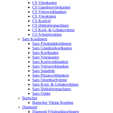
CS Vrieskasten
CS Glasdeurvrieskasten
CS Vrieswerkbanken
CS Vrieskisten
CS Koelcel
CS IJsblokjesmachines
CS Koel- & Gebaksvitrine
CS Schepijsvitrine
Saro Koelingen
Saro Frisdrankkoelingen
Saro Glasdeurkoelkasten
Saro Koelkasten
Saro Vrieskasten
Saro Koelwerkbanken
Saro Vrieswerkbanken
Saro Saladette
Saro Pizzawerkbanken
Saro Opzetkoelvitrine
Saro Koel- & Gebaksvitrines
Saro IJsblokjesmachines
Saro Outlet
Bartscher
Bartscher Vitrine Koeling
Diamond
Diamond Frisdrankkoelingen