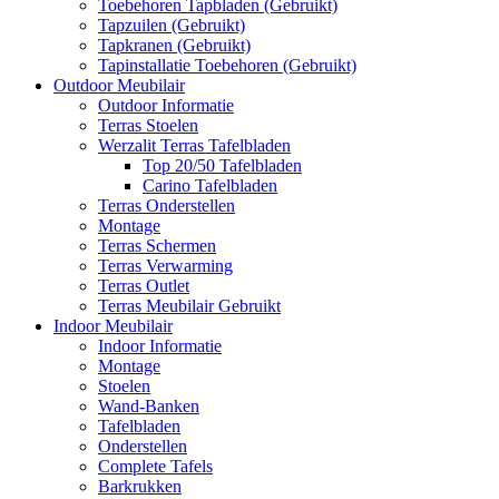
Toebehoren Tapbladen (Gebruikt)
Tapzuilen (Gebruikt)
Tapkranen (Gebruikt)
Tapinstallatie Toebehoren (Gebruikt)
Outdoor Meubilair
Outdoor Informatie
Terras Stoelen
Werzalit Terras Tafelbladen
Top 20/50 Tafelbladen
Carino Tafelbladen
Terras Onderstellen
Montage
Terras Schermen
Terras Verwarming
Terras Outlet
Terras Meubilair Gebruikt
Indoor Meubilair
Indoor Informatie
Montage
Stoelen
Wand-Banken
Tafelbladen
Onderstellen
Complete Tafels
Barkrukken