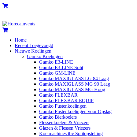
Skip
Menu
Cart
to
content
Cart
Home
Recent Toegevoegd
Nieuwe Koelingen
Gamko Koelingen
Gamko E3-LINE
Gamko E3-LINE Split
Gamko GM-LINE
Gamko MAXIGLASS LG 84 Laag
Gamko MAXIGLASS MG 90 Laag
Gamko MAXIGLASS MG Hoog
Gamko FLEXBAR
Gamko FLEXBAR EQUIP
Gamko Fustenkoelingen
Gamko Fustenkoelingen voor Opslag
Gamko Bierkoelers
Flessenkoelers & Vriezers
Glazen & Flessen Vriezers
Koelmachines tbv Splitopstelling