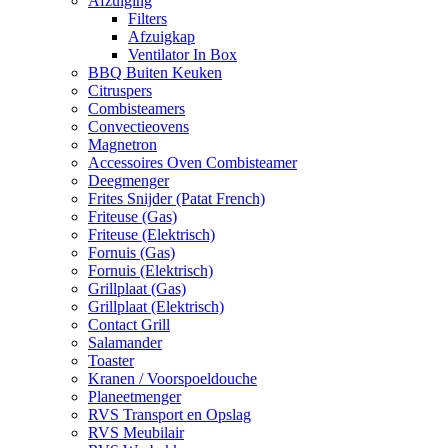
Afzuiging
Filters
Afzuigkap
Ventilator In Box
BBQ Buiten Keuken
Citruspers
Combisteamers
Convectieovens
Magnetron
Accessoires Oven Combisteamer
Deegmenger
Frites Snijder (Patat French)
Friteuse (Gas)
Friteuse (Elektrisch)
Fornuis (Gas)
Fornuis (Elektrisch)
Grillplaat (Gas)
Grillplaat (Elektrisch)
Contact Grill
Salamander
Toaster
Kranen / Voorspoeldouche
Planeetmenger
RVS Transport en Opslag
RVS Meubilair