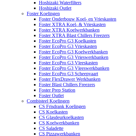
Hoshizaki Waterfilters
Hoshizaki Outlet
Foster Koelingen
Foster Onderbouw Koel- en Vrieskasten
Foster XTRA Koel- & Vrieskasten
Foster XTRA Koelwerkbanken
Foster XTRA Blast Chillers Freezers
Foster EcoPro G3 Koelkasten
Foster EcoPro G3 Vrieskasten
Foster EcoPro G3 Koelwerkbanken
Foster EcoPro G3 Vrieswerkbanken
Foster EcoPro G3 Vleeskasten
Foster EcoPro G3 Vleeswerkbanken
Foster EcoPro G3 Scheepvaart
Foster FlexDrawer Werkbanken
Foster Blast Chillers Freezers
Foster Prep Station
Foster Outlet
Combisteel Koelingen
CS Frisdrank Koelingen
CS Koelkasten
CS Glasdeurkoelkasten
CS Koelwerkbanken
CS Saladette
CS Pizzawerkbanken