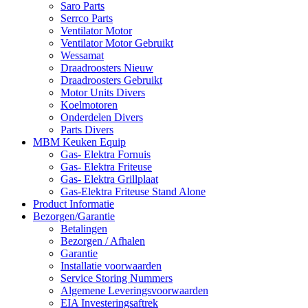
Saro Parts
Serrco Parts
Ventilator Motor
Ventilator Motor Gebruikt
Wessamat
Draadroosters Nieuw
Draadroosters Gebruikt
Motor Units Divers
Koelmotoren
Onderdelen Divers
Parts Divers
MBM Keuken Equip
Gas- Elektra Fornuis
Gas- Elektra Friteuse
Gas- Elektra Grillplaat
Gas-Elektra Friteuse Stand Alone
Product Informatie
Bezorgen/Garantie
Betalingen
Bezorgen / Afhalen
Garantie
Installatie voorwaarden
Service Storing Nummers
Algemene Leveringsvoorwaarden
EIA Investeringsaftrek