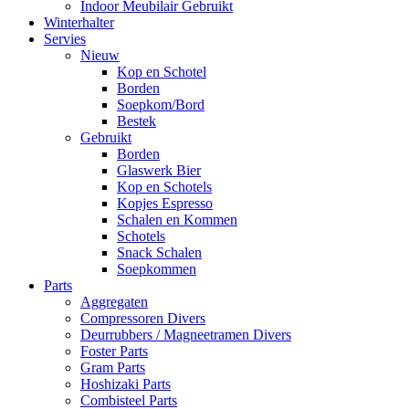
Indoor Meubilair Gebruikt
Winterhalter
Servies
Nieuw
Kop en Schotel
Borden
Soepkom/Bord
Bestek
Gebruikt
Borden
Glaswerk Bier
Kop en Schotels
Kopjes Espresso
Schalen en Kommen
Schotels
Snack Schalen
Soepkommen
Parts
Aggregaten
Compressoren Divers
Deurrubbers / Magneetramen Divers
Foster Parts
Gram Parts
Hoshizaki Parts
Combisteel Parts