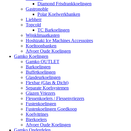
Diamond Frisdrankkoelingen
Gastronoble
Polar Koelwerkbanken
Liebherr
Topcold
TC Barkoelingen
Wijnklimaatkasten
Hoshizaki Ice Machines Accessoires
Koeltoonbanken
Afvoer Oude Koelingen
Gamko Koelingen
Gamko OUTLET
Barkoelingen
Buffetkoelingen
Glasdeurkoelingen
Flexbar (Glas & Dicht)
Separate Koelsystemen
Glazen Vriezers
Flessenkoelers / Flessenvriezers
Fustenkoelingen
Fustenkoelingen Goedkoop
Koelvitrines
Bierkoelers
Afvoer Oude Koelingen
Gamko Onderdelen