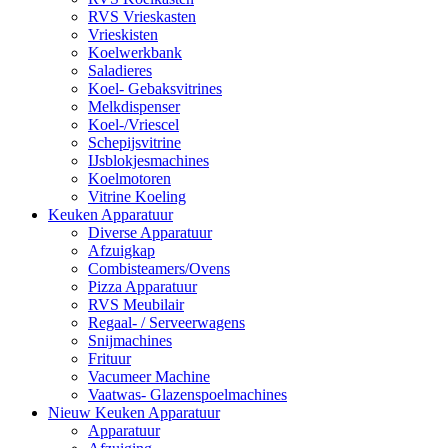
RVS Vrieskasten
Vrieskisten
Koelwerkbank
Saladieres
Koel- Gebaksvitrines
Melkdispenser
Koel-/Vriescel
Schepijsvitrine
IJsblokjesmachines
Koelmotoren
Vitrine Koeling
Keuken Apparatuur
Diverse Apparatuur
Afzuigkap
Combisteamers/Ovens
Pizza Apparatuur
RVS Meubilair
Regaal- / Serveerwagens
Snijmachines
Frituur
Vacumeer Machine
Vaatwas- Glazenspoelmachines
Nieuw Keuken Apparatuur
Apparatuur