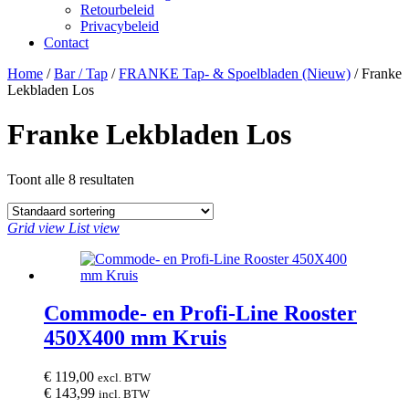
Retourbeleid
Privacybeleid
Contact
Close
Close
Home
/
Bar / Tap
/
FRANKE Tap- & Spoelbladen (Nieuw)
/ Franke
Menu
Cart
Lekbladen Los
Franke Lekbladen Los
Toont alle 8 resultaten
Grid view
List view
Commode- en Profi-Line Rooster
450X400 mm Kruis
€
119,00
excl. BTW
€
143,99
incl. BTW