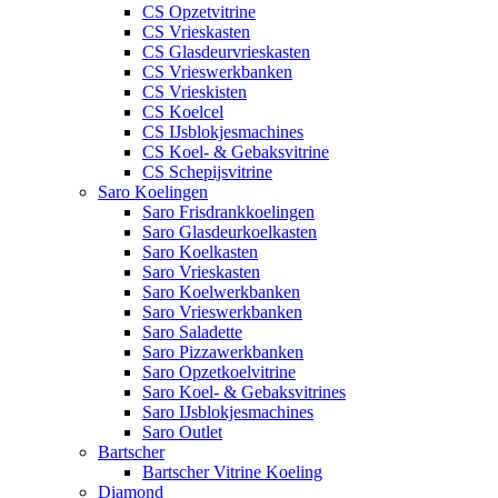
CS Opzetvitrine
CS Vrieskasten
CS Glasdeurvrieskasten
CS Vrieswerkbanken
CS Vrieskisten
CS Koelcel
CS IJsblokjesmachines
CS Koel- & Gebaksvitrine
CS Schepijsvitrine
Saro Koelingen
Saro Frisdrankkoelingen
Saro Glasdeurkoelkasten
Saro Koelkasten
Saro Vrieskasten
Saro Koelwerkbanken
Saro Vrieswerkbanken
Saro Saladette
Saro Pizzawerkbanken
Saro Opzetkoelvitrine
Saro Koel- & Gebaksvitrines
Saro IJsblokjesmachines
Saro Outlet
Bartscher
Bartscher Vitrine Koeling
Diamond