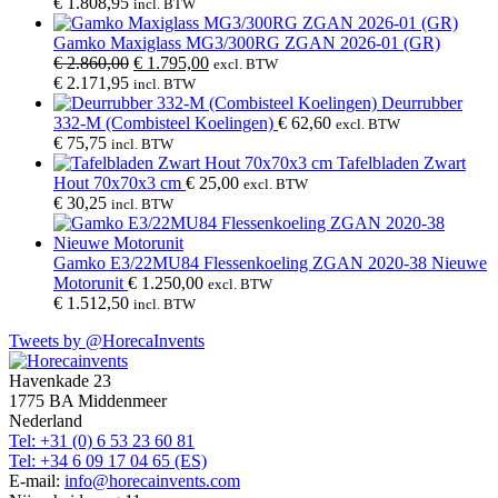
€
1.808,95
incl. BTW
Gamko Maxiglass MG3/300RG ZGAN 2026-01 (GR)
Oorspronkelijke
Huidige
€
2.860,00
€
1.795,00
excl. BTW
prijs
prijs
€
2.171,95
incl. BTW
was:
is:
Deurrubber
€ 2.860,00.
€ 1.795,00.
332-M (Combisteel Koelingen)
€
62,60
excl. BTW
€
75,75
incl. BTW
Tafelbladen Zwart
Hout 70x70x3 cm
€
25,00
excl. BTW
€
30,25
incl. BTW
Gamko E3/22MU84 Flessenkoeling ZGAN 2020-38 Nieuwe
Motorunit
€
1.250,00
excl. BTW
€
1.512,50
incl. BTW
Tweets by @HorecaInvents
Back
To
Havenkade 23
Top
1775 BA Middenmeer
Nederland
Tel: +31 (0) 6 53 23 60 81
Tel: +34 6 09 17 04 65 (ES)
E-mail:
info@horecainvents.com