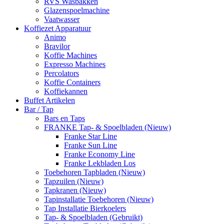
RVS Wasbakken
Glazenspoelmachine
Vaatwasser
Koffiezet Apparatuur
Animo
Bravilor
Koffie Machines
Expresso Machines
Percolators
Koffie Containers
Koffiekannen
Buffet Artikelen
Bar / Tap
Bars en Taps
FRANKE Tap- & Spoelbladen (Nieuw)
Franke Star Line
Franke Sun Line
Franke Economy Line
Franke Lekbladen Los
Toebehoren Tapbladen (Nieuw)
Tapzuilen (Nieuw)
Tapkranen (Nieuw)
Tapinstallatie Toebehoren (Nieuw)
Tap Installatie Bierkoelers
Tap- & Spoelbladen (Gebruikt)