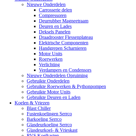
Nieuwe Onderdelen
Carrosserie delen
Compressoren
Deurrubber Magneetraam
Deuren en Lades
Deksels Panelen
Draadrooster Flessenplateau
Elektrische Componenten
Handgrepen Scharnieren
Motor Units
Roerwerken
Verlichting
Verdampers en Condensors
Nieuwe Onderdelen Opruiming
Gebruikte Onderdelen
Gebruikte Roerwerken & Pythonpompen
Gebruikte Motor Units
Gebruikte Deuren en Laden
Koelen & Vriezen
Blast Chiller
Fustenkoelingen Serrco
Barkoeling Serrco
Glasdeurkoeling Serrco
Glasdeurkoel- & Vrieskast
RVS Koelkasten