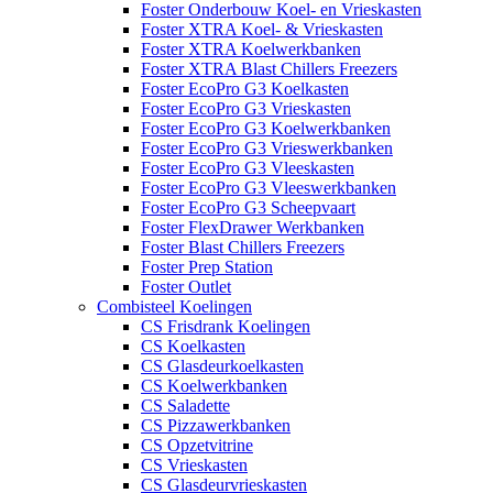
Foster Onderbouw Koel- en Vrieskasten
Foster XTRA Koel- & Vrieskasten
Foster XTRA Koelwerkbanken
Foster XTRA Blast Chillers Freezers
Foster EcoPro G3 Koelkasten
Foster EcoPro G3 Vrieskasten
Foster EcoPro G3 Koelwerkbanken
Foster EcoPro G3 Vrieswerkbanken
Foster EcoPro G3 Vleeskasten
Foster EcoPro G3 Vleeswerkbanken
Foster EcoPro G3 Scheepvaart
Foster FlexDrawer Werkbanken
Foster Blast Chillers Freezers
Foster Prep Station
Foster Outlet
Combisteel Koelingen
CS Frisdrank Koelingen
CS Koelkasten
CS Glasdeurkoelkasten
CS Koelwerkbanken
CS Saladette
CS Pizzawerkbanken
CS Opzetvitrine
CS Vrieskasten
CS Glasdeurvrieskasten