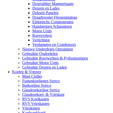
Deurrubber Magneetraam
Deuren en Lades
Deksels Panelen
Draadrooster Flessenplateau
Elektrische Componenten
Handgrepen Scharnieren
Motor Units
Roerwerken
Verlichting
Verdampers en Condensors
Nieuwe Onderdelen Opruiming
Gebruikte Onderdelen
Gebruikte Roerwerken & Pythonpompen
Gebruikte Motor Units
Gebruikte Deuren en Laden
Koelen & Vriezen
Blast Chiller
Fustenkoelingen Serrco
Barkoeling Serrco
Glasdeurkoeling Serrco
Glasdeurkoel- & Vrieskast
RVS Koelkasten
RVS Vrieskasten
Vrieskisten
Koelwerkbank