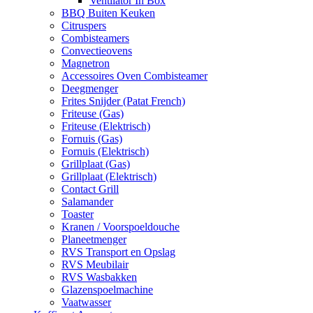
Ventilator In Box
BBQ Buiten Keuken
Citruspers
Combisteamers
Convectieovens
Magnetron
Accessoires Oven Combisteamer
Deegmenger
Frites Snijder (Patat French)
Friteuse (Gas)
Friteuse (Elektrisch)
Fornuis (Gas)
Fornuis (Elektrisch)
Grillplaat (Gas)
Grillplaat (Elektrisch)
Contact Grill
Salamander
Toaster
Kranen / Voorspoeldouche
Planeetmenger
RVS Transport en Opslag
RVS Meubilair
RVS Wasbakken
Glazenspoelmachine
Vaatwasser