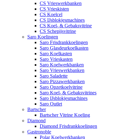
CS Vrieswerkbanken
CS Vrieskisten
CS Koelcel
CS IJsblokjesmachines
CS Koel- & Gebaksvitrine
CS Schepijsvitrine
Saro Koelingen
Saro Frisdrankkoelingen
Saro Glasdeurkoelkasten
Saro Koelkasten
Saro Vrieskasten
Saro Koelwerkbanken
Saro Vrieswerkbanken
Saro Saladette
Saro Pizzawerkbanken
Saro Opzetkoelvitrine
Saro Koel- & Gebaksvitrines
Saro IJsblokjesmachines
Saro Outlet
Bartscher
Bartscher Vitrine Koeling
Diamond
Diamond Frisdrankkoelingen
Gastronoble
Polar Koelwerkbanken