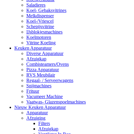
Saladieres
Koel- Gebaksvitrines
Melkdispenser
Koel-/Vriescel
Schepijsvitrine
IJsblokjesmachines
Koelmotoren
Vitrine Koeling
Keuken Apparatuur
Diverse Apparatuur
Afzuigkap
Combisteamers/Ovens
Pizza Apparatuur
RVS Meubilair
Regaal- / Serveerwagens
Snijmachines
Frituur
Vacumeer Machine
Vaatwas- Glazenspoelmachines
Nieuw Keuken Apparatuur
Apparatuur
Afzuiging
Filters
Afzuigkap