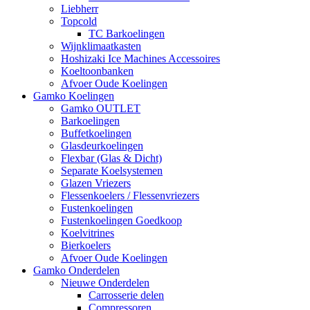
Liebherr
Topcold
TC Barkoelingen
Wijnklimaatkasten
Hoshizaki Ice Machines Accessoires
Koeltoonbanken
Afvoer Oude Koelingen
Gamko Koelingen
Gamko OUTLET
Barkoelingen
Buffetkoelingen
Glasdeurkoelingen
Flexbar (Glas & Dicht)
Separate Koelsystemen
Glazen Vriezers
Flessenkoelers / Flessenvriezers
Fustenkoelingen
Fustenkoelingen Goedkoop
Koelvitrines
Bierkoelers
Afvoer Oude Koelingen
Gamko Onderdelen
Nieuwe Onderdelen
Carrosserie delen
Compressoren