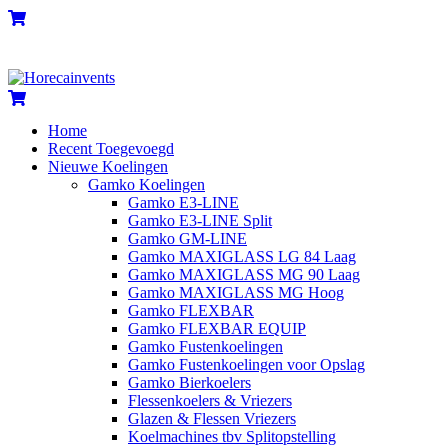
Skip
Menu
Cart
to
content
Cart
Home
Recent Toegevoegd
Nieuwe Koelingen
Gamko Koelingen
Gamko E3-LINE
Gamko E3-LINE Split
Gamko GM-LINE
Gamko MAXIGLASS LG 84 Laag
Gamko MAXIGLASS MG 90 Laag
Gamko MAXIGLASS MG Hoog
Gamko FLEXBAR
Gamko FLEXBAR EQUIP
Gamko Fustenkoelingen
Gamko Fustenkoelingen voor Opslag
Gamko Bierkoelers
Flessenkoelers & Vriezers
Glazen & Flessen Vriezers
Koelmachines tbv Splitopstelling