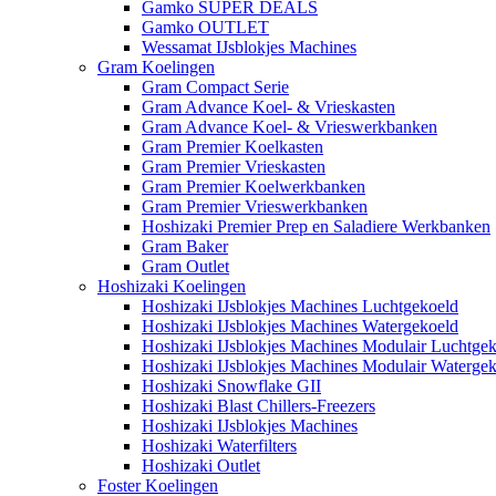
Gamko SUPER DEALS
Gamko OUTLET
Wessamat IJsblokjes Machines
Gram Koelingen
Gram Compact Serie
Gram Advance Koel- & Vrieskasten
Gram Advance Koel- & Vrieswerkbanken
Gram Premier Koelkasten
Gram Premier Vrieskasten
Gram Premier Koelwerkbanken
Gram Premier Vrieswerkbanken
Hoshizaki Premier Prep en Saladiere Werkbanken
Gram Baker
Gram Outlet
Hoshizaki Koelingen
Hoshizaki IJsblokjes Machines Luchtgekoeld
Hoshizaki IJsblokjes Machines Watergekoeld
Hoshizaki IJsblokjes Machines Modulair Luchtge
Hoshizaki IJsblokjes Machines Modulair Waterge
Hoshizaki Snowflake GII
Hoshizaki Blast Chillers-Freezers
Hoshizaki IJsblokjes Machines
Hoshizaki Waterfilters
Hoshizaki Outlet
Foster Koelingen