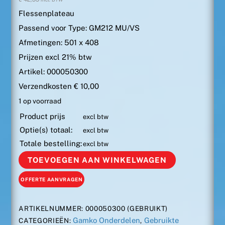
Flessenplateau
Passend voor Type: GM212 MU/VS
Afmetingen: 501 x 408
Prijzen excl 21% btw
Artikel: 000050300
Verzendkosten € 10,00
1 op voorraad
Product prijs
excl btw
Optie(s) totaal:
excl btw
Totale bestelling:
excl btw
Flessenplateau
TOEVOEGEN AAN WINKELWAGEN
GM212
MU/VS
OFFERTE AANVRAGEN
501x408
(Gebruikt)
ARTIKELNUMMER:
000050300 (GEBRUIKT)
aantal
Gamko Onderdelen
Gebruikte
CATEGORIEËN:
,