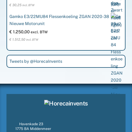
€
30,25
incl. BTW
Gamko E3/22MU84 Flessenkoeling ZGAN 2020-38
Nieuwe Motorunit
€
1.250,00
excl. BTW
€
1.512,50
incl. BTW
Tweets by @HorecaInvents
Havenkade 23
1775 BA Middenmeer