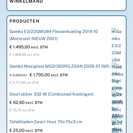
WINKELMAND
PRODUCTEN
Gamko E3/22GMU84 Flessenkoeling 2019-10
(Motorunit NIEUW 2021)
€
1.495,00
excl. BTW
€
1.808,95
incl. BTW
Gamko Maxiglass MG3/300RG ZGAN 2026-01 (GR)
Oorspronkelijke
Huidige
€
1.795,00
excl. BTW
€
2.860,00
prijs
prijs
€
2.171,95
incl. BTW
was:
is:
Deurrubber 332-M (Combisteel Koelingen)
€ 2.860,00.
€ 1.795,00.
€
62,60
excl. BTW
€
75,75
incl. BTW
Tafelbladen Zwart Hout 70x70x3 cm
€
25,00
excl. BTW