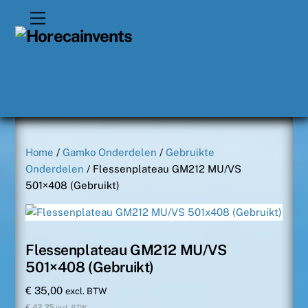
Skip
Menu
to
content
Home
/
Gamko Onderdelen
/
Gebruikte
Onderdelen
/ Flessenplateau GM212 MU/VS
501×408 (Gebruikt)
Flessenplateau GM212 MU/VS
501×408 (Gebruikt)
€
35,00
excl. BTW
€
42,35
incl. BTW