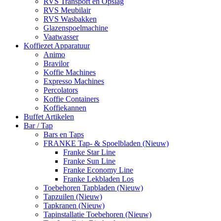
RVS Transport en Opslag
RVS Meubilair
RVS Wasbakken
Glazenspoelmachine
Vaatwasser
Koffiezet Apparatuur
Animo
Bravilor
Koffie Machines
Expresso Machines
Percolators
Koffie Containers
Koffiekannen
Buffet Artikelen
Bar / Tap
Bars en Taps
FRANKE Tap- & Spoelbladen (Nieuw)
Franke Star Line
Franke Sun Line
Franke Economy Line
Franke Lekbladen Los
Toebehoren Tapbladen (Nieuw)
Tapzuilen (Nieuw)
Tapkranen (Nieuw)
Tapinstallatie Toebehoren (Nieuw)