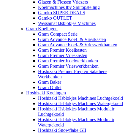
Glazen & Flessen Vriezers
Koelmachines tbv Splitopstelling
Gamko SUPER DEALS
Gamko OUTLET
Wessamat IJsblokjes Machines
Gram Koelingen
Gram Compact Serie
Gram Advance Koel- & Vrieskasten
Gram Advance Koel- & Vrieswerkbanken
Gram Premier Koelkasten
Gram Premier Vrieskasten
Gram Premier Koelwerkbanken
Gram Premier Vrieswerkbanken
Hoshizaki Premier Prep en Saladiere
Werkbanken
Gram Baker
Gram Outlet
Hoshizaki Koelingen
Hoshizaki IJsblokjes Machines Luchtgekoeld
Hoshizaki IJsblokjes Machines Watergekoeld
Hoshizaki IJsblokjes Machines Modulair
Luchtgekoeld
Hoshizaki IJsblokjes Machines Modulair
Watergekoeld
Hoshizaki Snowflake GII