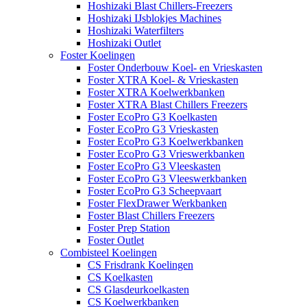
Hoshizaki Blast Chillers-Freezers
Hoshizaki IJsblokjes Machines
Hoshizaki Waterfilters
Hoshizaki Outlet
Foster Koelingen
Foster Onderbouw Koel- en Vrieskasten
Foster XTRA Koel- & Vrieskasten
Foster XTRA Koelwerkbanken
Foster XTRA Blast Chillers Freezers
Foster EcoPro G3 Koelkasten
Foster EcoPro G3 Vrieskasten
Foster EcoPro G3 Koelwerkbanken
Foster EcoPro G3 Vrieswerkbanken
Foster EcoPro G3 Vleeskasten
Foster EcoPro G3 Vleeswerkbanken
Foster EcoPro G3 Scheepvaart
Foster FlexDrawer Werkbanken
Foster Blast Chillers Freezers
Foster Prep Station
Foster Outlet
Combisteel Koelingen
CS Frisdrank Koelingen
CS Koelkasten
CS Glasdeurkoelkasten
CS Koelwerkbanken