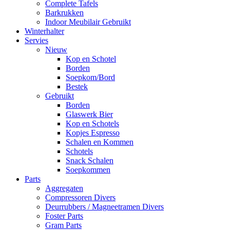
Complete Tafels
Barkrukken
Indoor Meubilair Gebruikt
Winterhalter
Servies
Nieuw
Kop en Schotel
Borden
Soepkom/Bord
Bestek
Gebruikt
Borden
Glaswerk Bier
Kop en Schotels
Kopjes Espresso
Schalen en Kommen
Schotels
Snack Schalen
Soepkommen
Parts
Aggregaten
Compressoren Divers
Deurrubbers / Magneetramen Divers
Foster Parts
Gram Parts