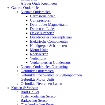
Afvoer Oude Koelingen
Gamko Onderdelen
Nieuwe Onderdelen
Carrosserie delen
Compressoren
Deurrubber Magneetraam
Deuren en Lades
Deksels Panelen
Draadrooster Flessenplateau
Elektrische Componenten
Handgrepen Scharnieren
Motor Units
Roerwerken
Verlichting
Verdampers en Condensors
Nieuwe Onderdelen Opruiming
Gebruikte Onderdelen
Gebruikte Roerwerken & Pythonpompen
Gebruikte Motor Units
Gebruikte Deuren en Laden
Koelen & Vriezen
Blast Chiller
Fustenkoelingen Serrco
Barkoeling Serrco
Glasdeurkoeling Serrco