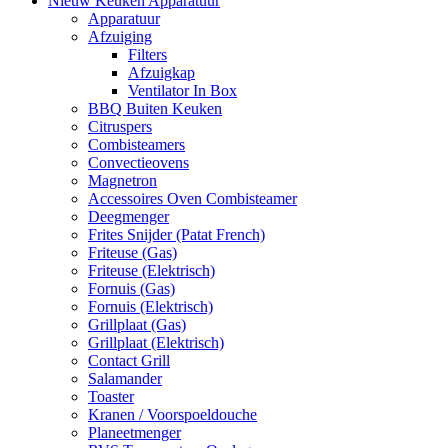
Nieuw Keuken Apparatuur
Apparatuur
Afzuiging
Filters
Afzuigkap
Ventilator In Box
BBQ Buiten Keuken
Citruspers
Combisteamers
Convectieovens
Magnetron
Accessoires Oven Combisteamer
Deegmenger
Frites Snijder (Patat French)
Friteuse (Gas)
Friteuse (Elektrisch)
Fornuis (Gas)
Fornuis (Elektrisch)
Grillplaat (Gas)
Grillplaat (Elektrisch)
Contact Grill
Salamander
Toaster
Kranen / Voorspoeldouche
Planeetmenger