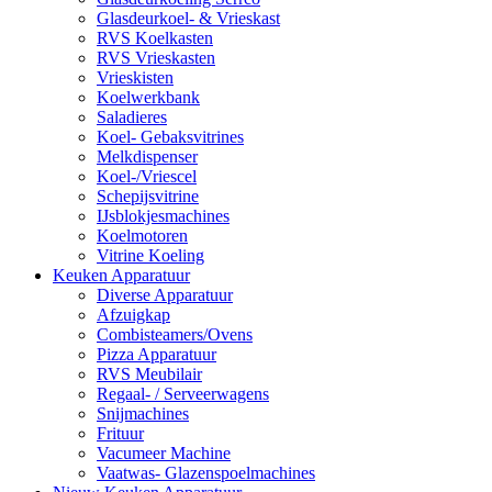
Glasdeurkoel- & Vrieskast
RVS Koelkasten
RVS Vrieskasten
Vrieskisten
Koelwerkbank
Saladieres
Koel- Gebaksvitrines
Melkdispenser
Koel-/Vriescel
Schepijsvitrine
IJsblokjesmachines
Koelmotoren
Vitrine Koeling
Keuken Apparatuur
Diverse Apparatuur
Afzuigkap
Combisteamers/Ovens
Pizza Apparatuur
RVS Meubilair
Regaal- / Serveerwagens
Snijmachines
Frituur
Vacumeer Machine
Vaatwas- Glazenspoelmachines