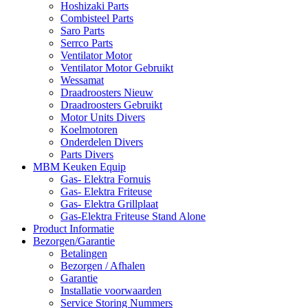
Hoshizaki Parts
Combisteel Parts
Saro Parts
Serrco Parts
Ventilator Motor
Ventilator Motor Gebruikt
Wessamat
Draadroosters Nieuw
Draadroosters Gebruikt
Motor Units Divers
Koelmotoren
Onderdelen Divers
Parts Divers
MBM Keuken Equip
Gas- Elektra Fornuis
Gas- Elektra Friteuse
Gas- Elektra Grillplaat
Gas-Elektra Friteuse Stand Alone
Product Informatie
Bezorgen/Garantie
Betalingen
Bezorgen / Afhalen
Garantie
Installatie voorwaarden
Service Storing Nummers