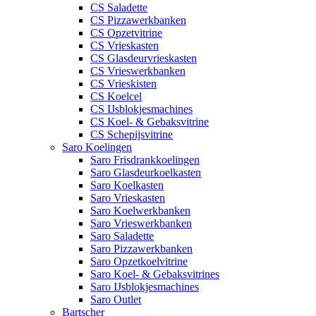
CS Saladette
CS Pizzawerkbanken
CS Opzetvitrine
CS Vrieskasten
CS Glasdeurvrieskasten
CS Vrieswerkbanken
CS Vrieskisten
CS Koelcel
CS IJsblokjesmachines
CS Koel- & Gebaksvitrine
CS Schepijsvitrine
Saro Koelingen
Saro Frisdrankkoelingen
Saro Glasdeurkoelkasten
Saro Koelkasten
Saro Vrieskasten
Saro Koelwerkbanken
Saro Vrieswerkbanken
Saro Saladette
Saro Pizzawerkbanken
Saro Opzetkoelvitrine
Saro Koel- & Gebaksvitrines
Saro IJsblokjesmachines
Saro Outlet
Bartscher