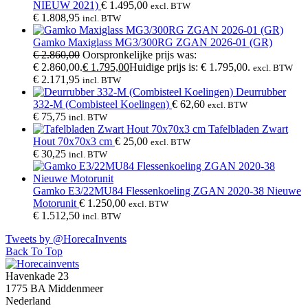
NIEUW 2021)
€
1.495,00
excl. BTW
€
1.808,95
incl. BTW
Gamko Maxiglass MG3/300RG ZGAN 2026-01 (GR)
€
2.860,00
Oorspronkelijke prijs was:
€ 2.860,00.
€
1.795,00
Huidige prijs is: € 1.795,00.
excl. BTW
€
2.171,95
incl. BTW
Deurrubber
332-M (Combisteel Koelingen)
€
62,60
excl. BTW
€
75,75
incl. BTW
Tafelbladen Zwart
Hout 70x70x3 cm
€
25,00
excl. BTW
€
30,25
incl. BTW
Gamko E3/22MU84 Flessenkoeling ZGAN 2020-38 Nieuwe
Motorunit
€
1.250,00
excl. BTW
€
1.512,50
incl. BTW
Tweets by @HorecaInvents
Back To Top
Havenkade 23
1775 BA Middenmeer
Nederland