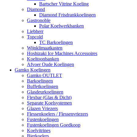
Bartscher Vitrine Koeling
Diamond
Diamond Frisdrankkoelingen
Gastronoble
Polar Koelwerkbanken
Liebherr
Topcold
TC Barkoelingen
Wijnklimaatkasten
Hoshizaki Ice Machines Accessoires
Koeltoonbanken
Afvoer Oude Koelingen
Gamko Koelingen
Gamko OUTLET
Barkoelingen
Buffetkoelingen
Glasdeurkoelingen
Flexbar (Glas & Dicht)
Separate Koelsystemen
Glazen Vriezers
Flessenkoelers / Flessenvriezers
Fustenkoelingen
Fustenkoelingen Goedkoop
Koelvitrines
Bierkoelers